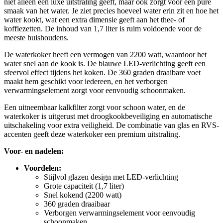
niet alleen een luxe uitstraling geeft, maar ook zorgt voor een pure
smaak van het water. Je ziet precies hoeveel water erin zit en hoe het
water kookt, wat een extra dimensie geeft aan het thee- of
koffiezetten. De inhoud van 1,7 liter is ruim voldoende voor de
meeste huishoudens.
De waterkoker heeft een vermogen van 2200 watt, waardoor het
water snel aan de kook is. De blauwe LED-verlichting geeft een
sfeervol effect tijdens het koken. De 360 graden draaibare voet
maakt hem geschikt voor iedereen, en het verborgen
verwarmingselement zorgt voor eenvoudig schoonmaken.
Een uitneembaar kalkfilter zorgt voor schoon water, en de
waterkoker is uitgerust met droogkookbeveiliging en automatische
uitschakeling voor extra veiligheid. De combinatie van glas en RVS-
accenten geeft deze waterkoker een premium uitstraling.
Voor- en nadelen:
Voordelen:
Stijlvol glazen design met LED-verlichting
Grote capaciteit (1,7 liter)
Snel kokend (2200 watt)
360 graden draaibaar
Verborgen verwarmingselement voor eenvoudig
schoonmaken