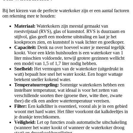
Bij het kiezen van de perfecte waterkoker zijn er een aantal factoren
om rekening mee te houden:
Materiaal:
Waterkokers zijn meestal gemaakt van
roestvrijstaal (RVS), glas of kunststof. RVS is duurzaam en
stijlvol, glas geeft een moderne uitstraling en laat je het
kookproces zien, en kunststof is vaak lichter en goedkoper.
Capaciteit:
Denk na over hoeveel water je meestal tegelijk
kookt. Voor een klein huishouden is een waterkoker van 1
liter misschien voldoende, terwijl grotere gezinnen wellicht
een model van 1,5 of 1,7 liter nodig hebben.
Snelheid:
Het vermogen van de waterkoker (uitgedrukt in
watt) bepaalt hoe snel het water kookt. Een hoger wattage
betekent sneller kokend water.
Temperatuurregeling:
Sommige waterkokers hebben een
instelbare temperatuur, wat ideaal is voor het zetten van
verschillende soorten thee (groene thee, witte thee, zwarte
thee) die elk een andere watertemperatuur vereisen.
Filter:
Een kalkfilter is essentieel, vooral als je in een gebied
woont met hard water. Het filter voorkomt dat kalkdeeltjes in
je drankje terechtkomen.
Veiligheid:
Let op functies zoals automatische uitschakeling
(wanneer het water kookt of wanneer de waterkoker droog
staat) en droogkookbeveiliging.