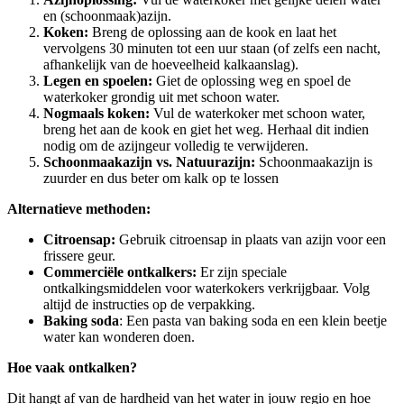
en (schoonmaak)azijn.
Koken:
Breng de oplossing aan de kook en laat het
vervolgens 30 minuten tot een uur staan (of zelfs een nacht,
afhankelijk van de hoeveelheid kalkaanslag).
Legen en spoelen:
Giet de oplossing weg en spoel de
waterkoker grondig uit met schoon water.
Nogmaals koken:
Vul de waterkoker met schoon water,
breng het aan de kook en giet het weg. Herhaal dit indien
nodig om de azijngeur volledig te verwijderen.
Schoonmaakazijn vs. Natuurazijn:
Schoonmaakazijn is
zuurder en dus beter om kalk op te lossen
Alternatieve methoden:
Citroensap:
Gebruik citroensap in plaats van azijn voor een
frissere geur.
Commerciële ontkalkers:
Er zijn speciale
ontkalkingsmiddelen voor waterkokers verkrijgbaar. Volg
altijd de instructies op de verpakking.
Baking soda
: Een pasta van baking soda en een klein beetje
water kan wonderen doen.
Hoe vaak ontkalken?
Dit hangt af van de hardheid van het water in jouw regio en hoe