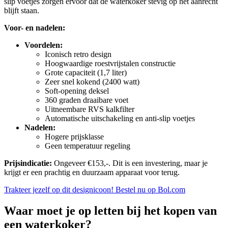
slip voetjes zorgen ervoor dat de waterkoker stevig op het aanrecht
blijft staan.
Voor- en nadelen:
Voordelen:
Iconisch retro design
Hoogwaardige roestvrijstalen constructie
Grote capaciteit (1,7 liter)
Zeer snel kokend (2400 watt)
Soft-opening deksel
360 graden draaibare voet
Uitneembare RVS kalkfilter
Automatische uitschakeling en anti-slip voetjes
Nadelen:
Hogere prijsklasse
Geen temperatuur regeling
Prijsindicatie:
Ongeveer €153,-. Dit is een investering, maar je
krijgt er een prachtig en duurzaam apparaat voor terug.
Trakteer jezelf op dit designicoon! Bestel nu op Bol.com
Waar moet je op letten bij het kopen van
een waterkoker?