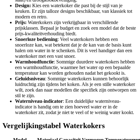
Design:
Kies een waterkoker die past bij de stijl van je
keuken. Er zijn talloze designs beschikbaar, van klassiek tot
modern en retro.
Prijs:
Waterkokers zijn verkrijgbaar in verschillende
prijsklassen. Bepaal je budget en zoek een model dat de beste
prijs-kwaliteitverhouding biedt.
Snoerloze bediening
: Veel waterkokers hebben een
snoerloze kan, wat betekent dat je de kan van de basis kunt
halen om water in te schenken. Dit is veel handiger dan een
waterkoker met een vast snoer.
Warmhoudfunctie
: Sommige duurdere waterkokers hebben
een warmhoudfunctie, waarmee het water op een bepaalde
temperatuur kan worden gehouden nadat het gekookt is.
Geluidsniveau
: Sommige waterkokers kunnen behoorlijk
luidruchtig zijn tijdens het koken. Als je een stille waterkoker
wilt, zoek dan naar modellen die specifiek zijn ontworpen om
stil te zijn.
Waterniveau-indicator
: Een duidelijke waterniveau-
indicator is handig om te zien hoeveel water er in de
waterkoker zit, zodat je niet te veel of te weinig water kookt.
Vergelijkingstabel Waterkokers
Model
Materiaal
Capaciteit
Vermogen
Temperatuurreg