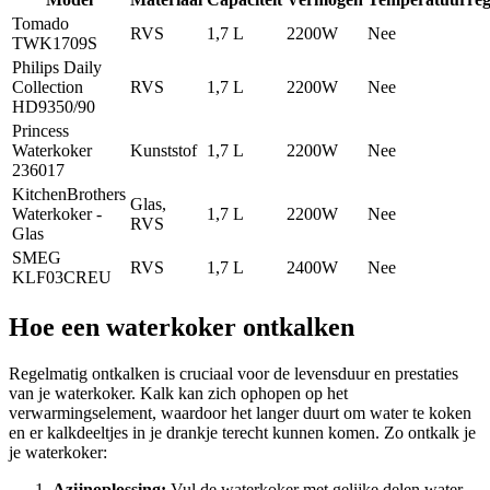
Tomado
RVS
1,7 L
2200W
Nee
TWK1709S
Philips Daily
Collection
RVS
1,7 L
2200W
Nee
HD9350/90
Princess
Waterkoker
Kunststof
1,7 L
2200W
Nee
236017
KitchenBrothers
Glas,
Waterkoker -
1,7 L
2200W
Nee
RVS
Glas
SMEG
RVS
1,7 L
2400W
Nee
KLF03CREU
Hoe een waterkoker ontkalken
Regelmatig ontkalken is cruciaal voor de levensduur en prestaties
van je waterkoker. Kalk kan zich ophopen op het
verwarmingselement, waardoor het langer duurt om water te koken
en er kalkdeeltjes in je drankje terecht kunnen komen. Zo ontkalk je
je waterkoker:
Azijnoplossing:
Vul de waterkoker met gelijke delen water