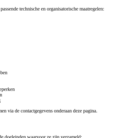
passende technische en organisatorische maatregelen:
bben
eperken
en
g
emen via de contactgegevens onderaan deze pagina.
de doeleinden waarvoor ze zijn verzameld: