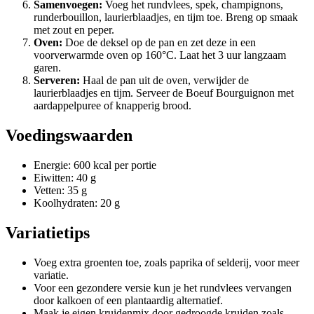
Samenvoegen:
Voeg het rundvlees, spek, champignons,
runderbouillon, laurierblaadjes, en tijm toe. Breng op smaak
met zout en peper.
Oven:
Doe de deksel op de pan en zet deze in een
voorverwarmde oven op 160°C. Laat het 3 uur langzaam
garen.
Serveren:
Haal de pan uit de oven, verwijder de
laurierblaadjes en tijm. Serveer de Boeuf Bourguignon met
aardappelpuree of knapperig brood.
Voedingswaarden
Energie: 600 kcal per portie
Eiwitten: 40 g
Vetten: 35 g
Koolhydraten: 20 g
Variatietips
Voeg extra groenten toe, zoals paprika of selderij, voor meer
variatie.
Voor een gezondere versie kun je het rundvlees vervangen
door kalkoen of een plantaardig alternatief.
Maak je eigen kruidenmix door gedroogde kruiden zoals