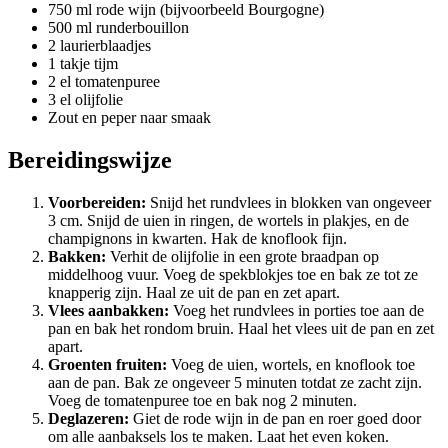
750 ml rode wijn (bijvoorbeeld Bourgogne)
500 ml runderbouillon
2 laurierblaadjes
1 takje tijm
2 el tomatenpuree
3 el olijfolie
Zout en peper naar smaak
Bereidingswijze
Voorbereiden:
Snijd het rundvlees in blokken van ongeveer
3 cm. Snijd de uien in ringen, de wortels in plakjes, en de
champignons in kwarten. Hak de knoflook fijn.
Bakken:
Verhit de olijfolie in een grote braadpan op
middelhoog vuur. Voeg de spekblokjes toe en bak ze tot ze
knapperig zijn. Haal ze uit de pan en zet apart.
Vlees aanbakken:
Voeg het rundvlees in porties toe aan de
pan en bak het rondom bruin. Haal het vlees uit de pan en zet
apart.
Groenten fruiten:
Voeg de uien, wortels, en knoflook toe
aan de pan. Bak ze ongeveer 5 minuten totdat ze zacht zijn.
Voeg de tomatenpuree toe en bak nog 2 minuten.
Deglazeren:
Giet de rode wijn in de pan en roer goed door
om alle aanbaksels los te maken. Laat het even koken.