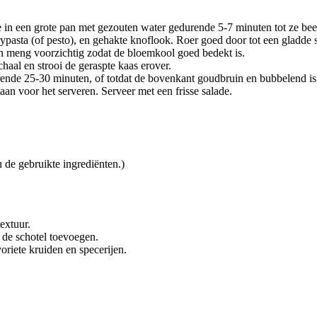
in een grote pan met gezouten water gedurende 5-7 minuten tot ze beetga
pasta (of pesto), en gehakte knoflook. Roer goed door tot een gladde 
 meng voorzichtig zodat de bloemkool goed bedekt is.
al en strooi de geraspte kaas erover.
nde 25-30 minuten, of totdat de bovenkant goudbruin en bubbelend is
aan voor het serveren. Serveer met een frisse salade.
 de gebruikte ingrediënten.)
extuur.
 de schotel toevoegen.
riete kruiden en specerijen.