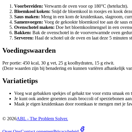
Voorbereiden:
Verwarm de oven voor op 180°C (hetelucht).
Bloemkool koken:
Snijd de bloemkool in roosjes en kook deze 
Saus maken:
Meng in een kom de kruidenkaas, slagroom, curry
Samenvoegen:
Voeg de gekookte bloemkool toe aan de saus en
Ovenschotel maken:
Doe het bloemkoolmengsel in een ovenscha
Bakken:
Bak de ovenschotel in de voorverwarmde oven gedure
Serveren:
Haal de schotel uit de oven en laat deze 5 minuten st
Voedingswaarden
Per portie: 450 kcal, 30 g vet, 25 g koolhydraten, 15 g eiwit.
(Deze waarden zijn bij benadering en kunnen variëren afhankelijk van
Variatietips
Voeg wat gebakken spekjes of gehakt toe voor extra smaak en t
Je kunt ook andere groenten zoals broccoli of sperziebonen aan
Maak je eigen kruidenkaas door roomkaas te mengen met je favo
©
2026
ABL - The Problem Solver.
Over Ons
Contact opnemen
Privacybeleid