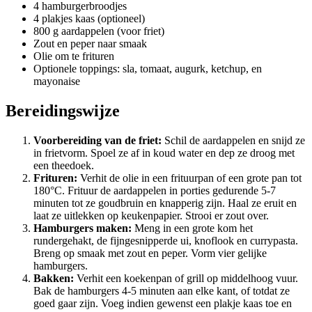
4 hamburgerbroodjes
4 plakjes kaas (optioneel)
800 g aardappelen (voor friet)
Zout en peper naar smaak
Olie om te frituren
Optionele toppings: sla, tomaat, augurk, ketchup, en
mayonaise
Bereidingswijze
Voorbereiding van de friet:
Schil de aardappelen en snijd ze
in frietvorm. Spoel ze af in koud water en dep ze droog met
een theedoek.
Frituren:
Verhit de olie in een frituurpan of een grote pan tot
180°C. Frituur de aardappelen in porties gedurende 5-7
minuten tot ze goudbruin en knapperig zijn. Haal ze eruit en
laat ze uitlekken op keukenpapier. Strooi er zout over.
Hamburgers maken:
Meng in een grote kom het
rundergehakt, de fijngesnipperde ui, knoflook en currypasta.
Breng op smaak met zout en peper. Vorm vier gelijke
hamburgers.
Bakken:
Verhit een koekenpan of grill op middelhoog vuur.
Bak de hamburgers 4-5 minuten aan elke kant, of totdat ze
goed gaar zijn. Voeg indien gewenst een plakje kaas toe en