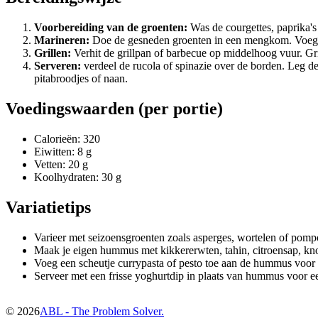
Voorbereiding van de groenten:
Was de courgettes, paprika's
Marineren:
Doe de gesneden groenten in een mengkom. Voeg 4 ee
Grillen:
Verhit de grillpan of barbecue op middelhoog vuur. Gri
Serveren:
verdeel de rucola of spinazie over de borden. Leg d
pitabroodjes of naan.
Voedingswaarden (per portie)
Calorieën: 320
Eiwitten: 8 g
Vetten: 20 g
Koolhydraten: 30 g
Variatietips
Varieer met seizoensgroenten zoals asperges, wortelen of pomp
Maak je eigen hummus met kikkererwten, tahin, citroensap, knof
Voeg een scheutje currypasta of pesto toe aan de hummus voor
Serveer met een frisse yoghurtdip in plaats van hummus voor ee
©
2026
ABL - The Problem Solver.