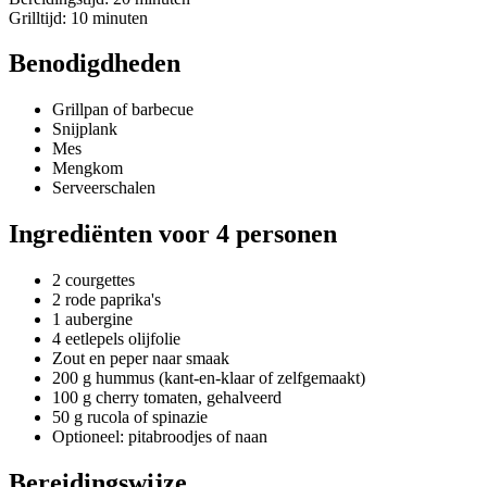
Grilltijd: 10 minuten
Benodigdheden
Grillpan of barbecue
Snijplank
Mes
Mengkom
Serveerschalen
Ingrediënten voor 4 personen
2 courgettes
2 rode paprika's
1 aubergine
4 eetlepels olijfolie
Zout en peper naar smaak
200 g hummus (kant-en-klaar of zelfgemaakt)
100 g cherry tomaten, gehalveerd
50 g rucola of spinazie
Optioneel: pitabroodjes of naan
Bereidingswijze