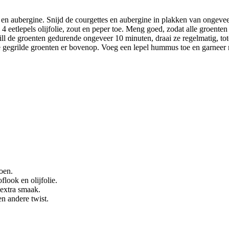
 en aubergine. Snijd de courgettes en aubergine in plakken van ongeveer
tlepels olijfolie, zout en peper toe. Meng goed, zodat alle groenten b
ll de groenten gedurende ongeveer 10 minuten, draai ze regelmatig, tot
e gegrilde groenten er bovenop. Voeg een lepel hummus toe en garneer
oen.
look en olijfolie.
 extra smaak.
n andere twist.