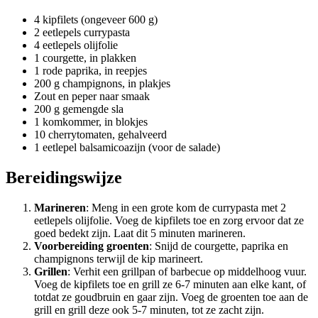
4 kipfilets (ongeveer 600 g)
2 eetlepels currypasta
4 eetlepels olijfolie
1 courgette, in plakken
1 rode paprika, in reepjes
200 g champignons, in plakjes
Zout en peper naar smaak
200 g gemengde sla
1 komkommer, in blokjes
10 cherrytomaten, gehalveerd
1 eetlepel balsamicoazijn (voor de salade)
Bereidingswijze
Marineren
: Meng in een grote kom de currypasta met 2
eetlepels olijfolie. Voeg de kipfilets toe en zorg ervoor dat ze
goed bedekt zijn. Laat dit 5 minuten marineren.
Voorbereiding groenten
: Snijd de courgette, paprika en
champignons terwijl de kip marineert.
Grillen
: Verhit een grillpan of barbecue op middelhoog vuur.
Voeg de kipfilets toe en grill ze 6-7 minuten aan elke kant, of
totdat ze goudbruin en gaar zijn. Voeg de groenten toe aan de
grill en grill deze ook 5-7 minuten, tot ze zacht zijn.