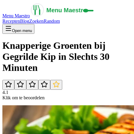
Menu Maestro
Recepten
Blog
Zoeken
Random
Open menu
Knapperige Groenten bij
Gegrilde Kip in Slechts 30
Minuten
4.1
Klik om te beoordelen