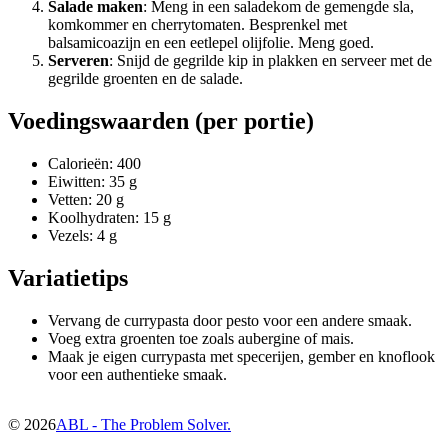
Salade maken
: Meng in een saladekom de gemengde sla,
komkommer en cherrytomaten. Besprenkel met
balsamicoazijn en een eetlepel olijfolie. Meng goed.
Serveren
: Snijd de gegrilde kip in plakken en serveer met de
gegrilde groenten en de salade.
Voedingswaarden (per portie)
Calorieën: 400
Eiwitten: 35 g
Vetten: 20 g
Koolhydraten: 15 g
Vezels: 4 g
Variatietips
Vervang de currypasta door pesto voor een andere smaak.
Voeg extra groenten toe zoals aubergine of mais.
Maak je eigen currypasta met specerijen, gember en knoflook
voor een authentieke smaak.
©
2026
ABL - The Problem Solver.