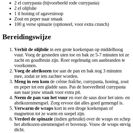
2 el currypasta (bijvoorbeeld rode currypasta)
2 el olijfolie
1 tl honing of agavesiroop
Zout en peper naar smaak
100 g verse spinazie (optioneel, voor extra crunch)
Bereidingswijze
Verhit de olijfolie
in een grote koekenpan op middelhoog
vuur. Voeg de gesneden uien toe en bak ze 5-7 minuten tot ze
zacht en goudbruin zijn. Roer regelmatig om aanbranden te
voorkomen.
Voeg de abrikozen
toe aan de pan en bak nog 3 minuten
mee, zodat ze iets zachter worden.
Meng in een kom
de crème fraîche, currypasta, honing, zout
en peper tot een gladde saus. Pas de hoeveelheid currypasta
aan naar jouw smaak voor extra pit.
Neem de pan van het vuur
en roer de saus door het uien- en
abrikozenmengsel. Zorg ervoor dat alles goed gemengd is.
Verwarm de wraps
kort in een droge koekenpan of
magnetron tot ze warm en soepel zijn.
Verdeel de spinazie
(indien gebruikt) over de wraps en schep
het abrikozen-uienmengsel er bovenop. Vouw de wraps stevig
dicht.