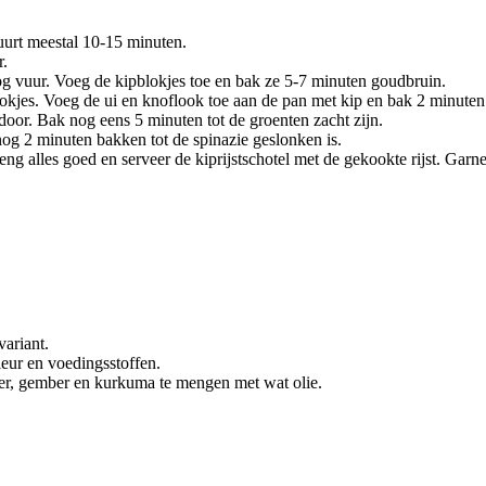
uurt meestal 10-15 minuten.
r.
oog vuur. Voeg de kipblokjes toe en bak ze 5-7 minuten goudbruin.
blokjes. Voeg de ui en knoflook toe aan de pan met kip en bak 2 minute
door. Bak nog eens 5 minuten tot de groenten zacht zijn.
 nog 2 minuten bakken tot de spinazie geslonken is.
g alles goed en serveer de kiprijstschotel met de gekookte rijst. Garnee
variant.
leur en voedingsstoffen.
der, gember en kurkuma te mengen met wat olie.