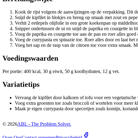
Kook de rijst volgens de aanwijzingen op de verpakking. Dit d
Snijd de kipfilet in blokjes en breng op smaak met zout en pepe
Verhit 2 eetlepels olijfolie in een grote koekenpan op middelh
Snipper ondertussen de ui en snijd de paprika en courgette in 
Voeg de paprika en courgette toe aan de pan en roer alles goed 
Voeg de currypasta en spinazie toe. Roer alles door en laat het
Voeg het sap en de rasp van de citroen toe voor extra smaak. Men
Voedingswaarden
Per portie: 400 kcal, 30 g eiwit, 50 g koolhydraten, 12 g vet.
Variatietips
Vervang de kipfilet door kalkoen of tofu voor een vegetarische 
Voeg extra groenten toe zoals broccoli of wortelen voor meer k
Maak je eigen currypasta door specerijen zoals komijn, korian
©
2026
ABL - The Problem Solver.
Over Ons
Contact opnemen
Privacybeleid