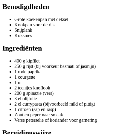
Benodigdheden
Grote koekenpan met deksel
Kookpan voor de rijst
Snijplank
Koksmes
Ingrediënten
400 g kipfilet
250 g rijst (bij voorkeur basmati of jasmijn)
1 rode paprika
1 courgette
1 ui
2 teentjes knoflook
200 g spinazie (vers)
3 el olijfolie
2 el currypasta (bijvoorbeeld mild of pittig)
1 citroen (sap en rasp)
Zout en peper naar smaak
Verse peterselie of koriander voor garnering
Bereidingswijze