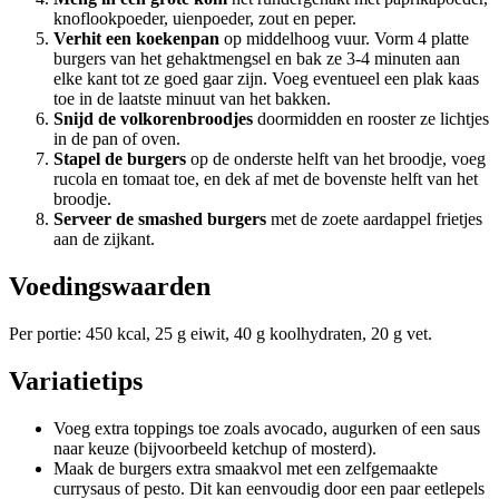
knoflookpoeder, uienpoeder, zout en peper.
Verhit een koekenpan
op middelhoog vuur. Vorm 4 platte
burgers van het gehaktmengsel en bak ze 3-4 minuten aan
elke kant tot ze goed gaar zijn. Voeg eventueel een plak kaas
toe in de laatste minuut van het bakken.
Snijd de volkorenbroodjes
doormidden en rooster ze lichtjes
in de pan of oven.
Stapel de burgers
op de onderste helft van het broodje, voeg
rucola en tomaat toe, en dek af met de bovenste helft van het
broodje.
Serveer de smashed burgers
met de zoete aardappel frietjes
aan de zijkant.
Voedingswaarden
Per portie: 450 kcal, 25 g eiwit, 40 g koolhydraten, 20 g vet.
Variatietips
Voeg extra toppings toe zoals avocado, augurken of een saus
naar keuze (bijvoorbeeld ketchup of mosterd).
Maak de burgers extra smaakvol met een zelfgemaakte
currysaus of pesto. Dit kan eenvoudig door een paar eetlepels