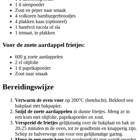
1 tl uienpoeder
Zout en peper naar smaak
4 volkoren hamburgerbroodjes
4 plakken kaas (optioneel)
1 handvol rucola of sla
1 tomaat, in plakken
Voor de zoete aardappel frietjes:
600 g zoete aardappelen
2 el olijfolie
1 tl paprikapoeder
Zout naar smaak
Bereidingswijze
Verwarm de oven voor
op 200°C (hetelucht). Bekleed een
bakplaat met bakpapier.
Snijd de zoete aardappelen
in dunne frietjes. Meng ze in
een kom met olijfolie, paprikapoeder en zout.
Verspreid de frietjes
gelijkmatig over de bakplaat en bak ze
20-25 minuten in de oven, tot ze goudbruin en knapperig zijn.
Schep ze halverwege om voor een gelijkmatige garing.
Meng in een grote kom
het rundergehakt met paprikapoeder,