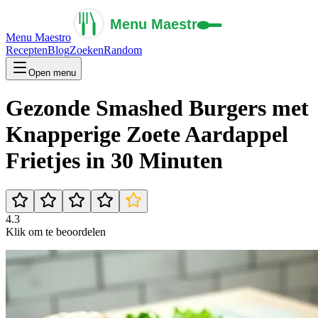
Menu Maestro
Recepten
Blog
Zoeken
Random
Open menu
Gezonde Smashed Burgers met
Knapperige Zoete Aardappel
Frietjes in 30 Minuten
4.3
Klik om te beoordelen