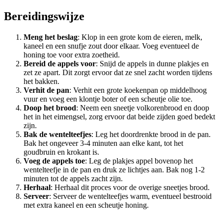
Bereidingswijze
Meng het beslag
: Klop in een grote kom de eieren, melk,
kaneel en een snufje zout door elkaar. Voeg eventueel de
honing toe voor extra zoetheid.
Bereid de appels voor
: Snijd de appels in dunne plakjes en
zet ze apart. Dit zorgt ervoor dat ze snel zacht worden tijdens
het bakken.
Verhit de pan
: Verhit een grote koekenpan op middelhoog
vuur en voeg een klontje boter of een scheutje olie toe.
Doop het brood
: Neem een sneetje volkorenbrood en doop
het in het eimengsel, zorg ervoor dat beide zijden goed bedekt
zijn.
Bak de wentelteefjes
: Leg het doordrenkte brood in de pan.
Bak het ongeveer 3-4 minuten aan elke kant, tot het
goudbruin en krokant is.
Voeg de appels toe
: Leg de plakjes appel bovenop het
wentelteefje in de pan en druk ze lichtjes aan. Bak nog 1-2
minuten tot de appels zacht zijn.
Herhaal
: Herhaal dit proces voor de overige sneetjes brood.
Serveer
: Serveer de wentelteefjes warm, eventueel bestrooid
met extra kaneel en een scheutje honing.