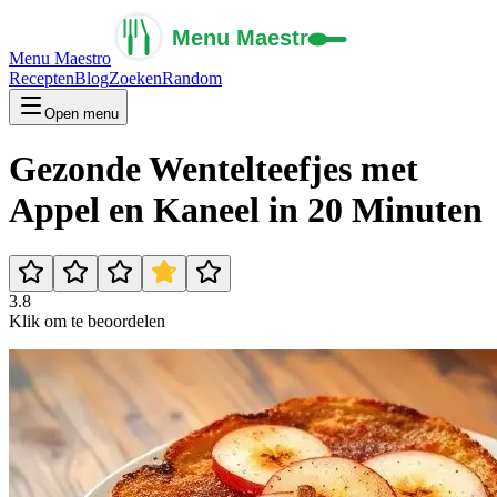
Menu Maestro
Recepten
Blog
Zoeken
Random
Open menu
Gezonde Wentelteefjes met
Appel en Kaneel in 20 Minuten
3.8
Klik om te beoordelen