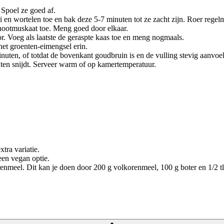
 Spoel ze goed af.
 en wortelen toe en bak deze 5-7 minuten tot ze zacht zijn. Roer reg
nootmuskaat toe. Meng goed door elkaar.
r. Voeg als laatste de geraspte kaas toe en meng nogmaals.
et groenten-eimengsel erin.
en, of totdat de bovenkant goudbruin is en de vulling stevig aanvoel
ten snijdt. Serveer warm of op kamertemperatuur.
tra variatie.
een vegan optie.
nmeel. Dit kan je doen door 200 g volkorenmeel, 100 g boter en 1/2 tl