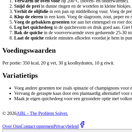
Verwarm de oven voor
op 200°C (boven- en onderwarmte).
Snijd de prei
in dunne ringen en de wortelen in kleine blokjes.
Verhit de olijfolie
in een pan op middelhoog vuur. Voeg de prei
Klop de eieren
in een kom. Voeg de slagroom, zout, peper en 
Voeg de gebakken groenten
toe aan het eimengsel en roer doo
Leg het quichedeeg
in de quichevorm en druk goed aan. Giet h
Bak de quiche
in de voorverwarmde oven gedurende 25-30 minut
Laat de quiche
enkele minuten afkoelen voordat je hem in pun
Voedingswaarden
Per portie: 350 kcal, 20 g vet, 30 g koolhydraten, 10 g eiwit.
Variatietips
Voeg andere groenten toe zoals spinazie of champignons voor ex
Vervang de geraspte kaas door een plantaardig alternatief voor 
Maak je eigen quichedeeg voor een gezondere optie met volkore
©
2026
ABL - The Problem Solver.
Over Ons
Contact opnemen
Privacybeleid