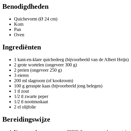
Benodigdheden
Quichevorm (Ø 24 cm)
Kom
Pan
Oven
Ingrediënten
1 kant-en-klare quichedeeg (bijvoorbeeld van de Albert Heijn)
2 grote wortelen (ongeveer 300 g)
2 preien (ongeveer 250 g)
3 eieren
200 ml slagroom (of kookroom)
100 g geraspte kaas (bijvoorbeeld jong belegen)
1 tl zout
1/2 tl zwarte peper
1/2 tl nootmuskaat
2 el olijfolie
Bereidingswijze