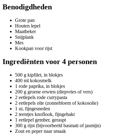
Benodigdheden
Grote pan
Houten lepel
Maatbeker
Snijplank
Mes
Kookpan voor rijst
Ingrediënten voor 4 personen
500 g kipfilet, in blokjes
400 ml kokosmelk
1 rode paprika, in blokjes
200 g groene erwten (diepvries of vers)
2 eetlepels rode currypasta
2 eetlepels olie (zonnebloem of kokosolie)
1 ui, fijngesneden
2 teentjes knoflook, fijngehakt
1 eetlepel gember, geraspt
300 g rijst (bijvoorbeeld basmati of jasmijn)
Zout en peper naar smaak