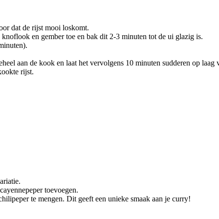
oor dat de rijst mooi loskomt.
 knoflook en gember toe en bak dit 2-3 minuten tot de ui glazig is.
minuten).
heel aan de kook en laat het vervolgens 10 minuten sudderen op laag v
okte rijst.
riatie.
je cayennepeper toevoegen.
hilipeper te mengen. Dit geeft een unieke smaak aan je curry!