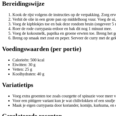
Bereidingswijze
Kook de rijst volgens de instructies op de verpakking. Zorg erv
Verhit de olie in een grote pan op middelhoog vuur. Voeg de ui,
Voeg de kipblokjes toe en bak deze rondom bruin (ongeveer 5 
Roer de rode currypasta erdoor en bak dit nog 1 minuut mee.
Voeg de kokosmelk, paprika en groene erwten toe. Breng het ge
Breng op smaak met zout en peper. Serveer de curry met de geko
Voedingswaarden (per portie)
Calorieën: 500 kcal
Eiwitten: 30 g
Vetten: 25 g
Koolhydraten: 40 g
Variatietips
Voeg extra groenten toe zoals courgette of spinazie voor meer va
Voor een pittigere variant kun je wat chilivlokken of een snuf
Maak je eigen currypasta door koriander, komijn, kurkuma, en c