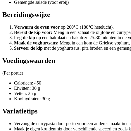
Gemengde salade (voor erbij)
Bereidingswijze
Verwarm de oven voor
op 200°C (180°C hetelucht).
Bereid de kip voor:
Meng in een schaal de olijfolie en curryp
Leg de kip
op een bakplaat en bak deze 25-30 minuten in de vo
Maak de yoghurtsaus:
Meng in een kom de Griekse yoghurt, g
Serveer de kip
met de yoghurtsaus, pita broden en een gemeng
Voedingswaarden
(Per portie)
Calorieën: 450
Eiwitten: 30 g
Vetten: 25 g
Koolhydraten: 30 g
Variatietips
Vervang de currypasta door pesto voor een andere smaakdimens
Maak je eigen kruidenmix door verschillende specerijen zoals k