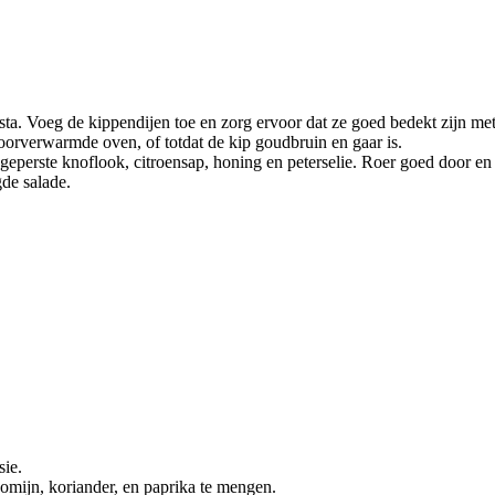
asta. Voeg de kippendijen toe en zorg ervoor dat ze goed bedekt zijn m
orverwarmde oven, of totdat de kip goudbruin en gaar is.
eperste knoflook, citroensap, honing en peterselie. Roer goed door en
de salade.
ie.
omijn, koriander, en paprika te mengen.