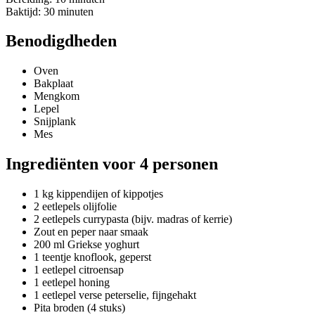
Baktijd: 30 minuten
Benodigdheden
Oven
Bakplaat
Mengkom
Lepel
Snijplank
Mes
Ingrediënten voor 4 personen
1 kg kippendijen of kippotjes
2 eetlepels olijfolie
2 eetlepels currypasta (bijv. madras of kerrie)
Zout en peper naar smaak
200 ml Griekse yoghurt
1 teentje knoflook, geperst
1 eetlepel citroensap
1 eetlepel honing
1 eetlepel verse peterselie, fijngehakt
Pita broden (4 stuks)