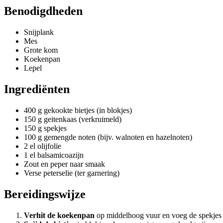
Benodigdheden
Snijplank
Mes
Grote kom
Koekenpan
Lepel
Ingrediënten
400 g gekookte bietjes (in blokjes)
150 g geitenkaas (verkruimeld)
150 g spekjes
100 g gemengde noten (bijv. walnoten en hazelnoten)
2 el olijfolie
1 el balsamicoazijn
Zout en peper naar smaak
Verse peterselie (ter garnering)
Bereidingswijze
Verhit de koekenpan
op middelhoog vuur en voeg de spekjes 