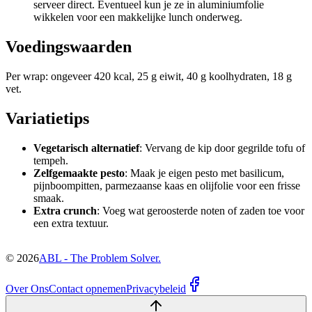
serveer direct. Eventueel kun je ze in aluminiumfolie
wikkelen voor een makkelijke lunch onderweg.
Voedingswaarden
Per wrap: ongeveer 420 kcal, 25 g eiwit, 40 g koolhydraten, 18 g
vet.
Variatietips
Vegetarisch alternatief
: Vervang de kip door gegrilde tofu of
tempeh.
Zelfgemaakte pesto
: Maak je eigen pesto met basilicum,
pijnboompitten, parmezaanse kaas en olijfolie voor een frisse
smaak.
Extra crunch
: Voeg wat geroosterde noten of zaden toe voor
een extra textuur.
©
2026
ABL - The Problem Solver.
Over Ons
Contact opnemen
Privacybeleid