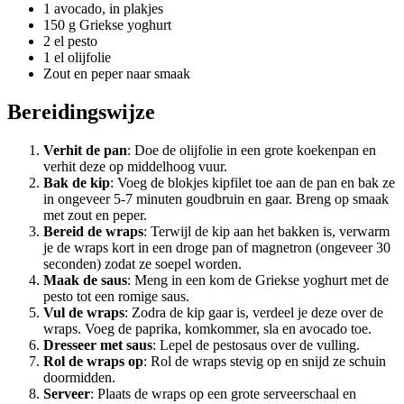
1 avocado, in plakjes
150 g Griekse yoghurt
2 el pesto
1 el olijfolie
Zout en peper naar smaak
Bereidingswijze
Verhit de pan
: Doe de olijfolie in een grote koekenpan en
verhit deze op middelhoog vuur.
Bak de kip
: Voeg de blokjes kipfilet toe aan de pan en bak ze
in ongeveer 5-7 minuten goudbruin en gaar. Breng op smaak
met zout en peper.
Bereid de wraps
: Terwijl de kip aan het bakken is, verwarm
je de wraps kort in een droge pan of magnetron (ongeveer 30
seconden) zodat ze soepel worden.
Maak de saus
: Meng in een kom de Griekse yoghurt met de
pesto tot een romige saus.
Vul de wraps
: Zodra de kip gaar is, verdeel je deze over de
wraps. Voeg de paprika, komkommer, sla en avocado toe.
Dresseer met saus
: Lepel de pestosaus over de vulling.
Rol de wraps op
: Rol de wraps stevig op en snijd ze schuin
doormidden.
Serveer
: Plaats de wraps op een grote serveerschaal en