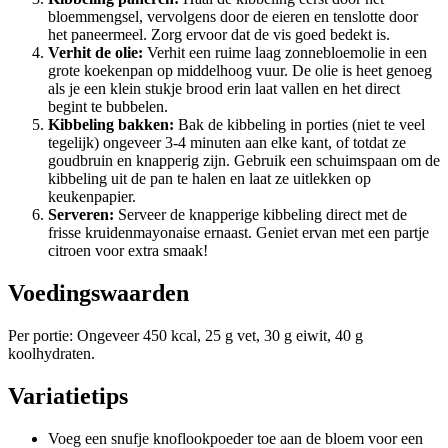
bloemmengsel, vervolgens door de eieren en tenslotte door
het paneermeel. Zorg ervoor dat de vis goed bedekt is.
Verhit de olie:
Verhit een ruime laag zonnebloemolie in een
grote koekenpan op middelhoog vuur. De olie is heet genoeg
als je een klein stukje brood erin laat vallen en het direct
begint te bubbelen.
Kibbeling bakken:
Bak de kibbeling in porties (niet te veel
tegelijk) ongeveer 3-4 minuten aan elke kant, of totdat ze
goudbruin en knapperig zijn. Gebruik een schuimspaan om de
kibbeling uit de pan te halen en laat ze uitlekken op
keukenpapier.
Serveren:
Serveer de knapperige kibbeling direct met de
frisse kruidenmayonaise ernaast. Geniet ervan met een partje
citroen voor extra smaak!
Voedingswaarden
Per portie: Ongeveer 450 kcal, 25 g vet, 30 g eiwit, 40 g
koolhydraten.
Variatietips
Voeg een snufje knoflookpoeder toe aan de bloem voor een