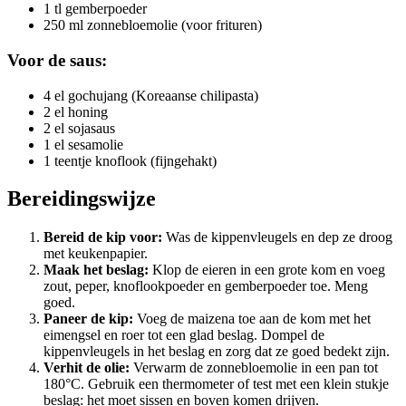
1 tl gemberpoeder
250 ml zonnebloemolie (voor frituren)
Voor de saus:
4 el gochujang (Koreaanse chilipasta)
2 el honing
2 el sojasaus
1 el sesamolie
1 teentje knoflook (fijngehakt)
Bereidingswijze
Bereid de kip voor:
Was de kippenvleugels en dep ze droog
met keukenpapier.
Maak het beslag:
Klop de eieren in een grote kom en voeg
zout, peper, knoflookpoeder en gemberpoeder toe. Meng
goed.
Paneer de kip:
Voeg de maizena toe aan de kom met het
eimengsel en roer tot een glad beslag. Dompel de
kippenvleugels in het beslag en zorg dat ze goed bedekt zijn.
Verhit de olie:
Verwarm de zonnebloemolie in een pan tot
180°C. Gebruik een thermometer of test met een klein stukje
beslag: het moet sissen en boven komen drijven.