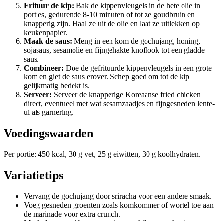
Frituur de kip:
Bak de kippenvleugels in de hete olie in
porties, gedurende 8-10 minuten of tot ze goudbruin en
knapperig zijn. Haal ze uit de olie en laat ze uitlekken op
keukenpapier.
Maak de saus:
Meng in een kom de gochujang, honing,
sojasaus, sesamolie en fijngehakte knoflook tot een gladde
saus.
Combineer:
Doe de gefrituurde kippenvleugels in een grote
kom en giet de saus erover. Schep goed om tot de kip
gelijkmatig bedekt is.
Serveer:
Serveer de knapperige Koreaanse fried chicken
direct, eventueel met wat sesamzaadjes en fijngesneden lente-
ui als garnering.
Voedingswaarden
Per portie: 450 kcal, 30 g vet, 25 g eiwitten, 30 g koolhydraten.
Variatietips
Vervang de gochujang door sriracha voor een andere smaak.
Voeg gesneden groenten zoals komkommer of wortel toe aan
de marinade voor extra crunch.