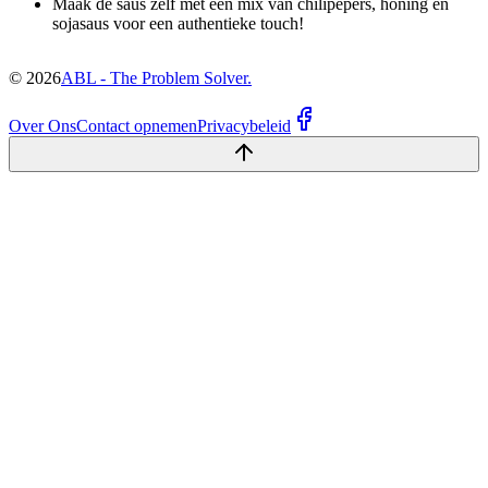
Maak de saus zelf met een mix van chilipepers, honing en
sojasaus voor een authentieke touch!
©
2026
ABL - The Problem Solver.
Over Ons
Contact opnemen
Privacybeleid