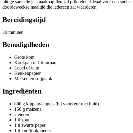
pittige saus die je smaakpapillen zal prikkelen. Ideaal voor een snelle
doordeweekse maaltijd die iedereen zal waarderen.
Bereidingstijd
30 minuten
Benodigdheden
Grote kom
Kookpan of frituurpan
Lepel of tang
Keukenpapier
Messen en snijplank
Ingrediënten
800 g kippenvleugels (bij voorkeur met huid)
150 g maizena
2 eieren
1 tl zout
1 tl zwarte peper
1 tl knoflookpoeder