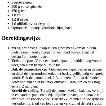
3 grote eieren
200 g verse spinazie
150 g feta
1 tl zout
1/2 tl peper
1 tl olijfolie (voor de pan)
Optioneel: 1 teentje knoflook, fijngehakt
Bereidingswijze
Meng het beslag
: Klop in een grote mengkom de bloem,
melk, eieren, zout en peper tot een glad beslag. Laat het
beslag 10 minuten rusten.
Verhit de pan
: Verhit een koekenpan op middelhoog vuur en
voeg een klein beetje olijfolie toe.
Bak de pannenkoeken
: Giet een soeplepel beslag in de pan
en draai de pan rondom zodat het beslag gelijkmatig verspreid
wordt. Bak de pannenkoek 2-3 minuten of totdat de randen
lichtbruin zijn en er belletjes ontstaan. Draai om en bak nog
eens 1-2 minuten.
Bereid de vulling
: Terwijl de pannenkoeken bakken, verhit je
in een andere pan een beetje olijfolie en voeg de spinazie en
eventueel de knoflook toe. Bak dit 2-3 minuten tot de spinazie
geslonken is. Haal van het vuur en verkruimel de feta erdoor.