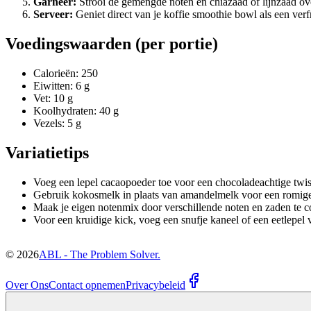
Garneer:
Strooi de gemengde noten en chiazaad of lijnzaad ove
Serveer:
Geniet direct van je koffie smoothie bowl als een ver
Voedingswaarden (per portie)
Calorieën: 250
Eiwitten: 6 g
Vet: 10 g
Koolhydraten: 40 g
Vezels: 5 g
Variatietips
Voeg een lepel cacaopoeder toe voor een chocoladeachtige twis
Gebruik kokosmelk in plaats van amandelmelk voor een romig
Maak je eigen notenmix door verschillende noten en zaden te 
Voor een kruidige kick, voeg een snufje kaneel of een eetlepel v
©
2026
ABL - The Problem Solver.
Over Ons
Contact opnemen
Privacybeleid