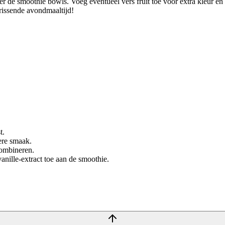
r de smoothie bowls. Voeg eventueel vers fruit toe voor extra kleur en
frissende avondmaaltijd!
t.
ere smaak.
combineren.
anille-extract toe aan de smoothie.