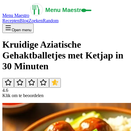
Menu Maestro
Recepten
Blog
Zoeken
Random
Open menu
Kruidige Aziatische
Gehaktballetjes met Ketjap in
30 Minuten
4.6
Klik om te beoordelen