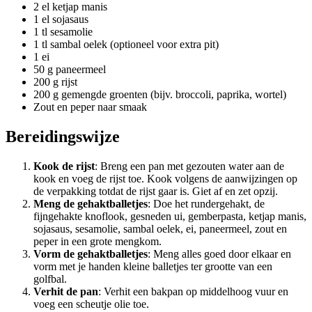
2 el ketjap manis
1 el sojasaus
1 tl sesamolie
1 tl sambal oelek (optioneel voor extra pit)
1 ei
50 g paneermeel
200 g rijst
200 g gemengde groenten (bijv. broccoli, paprika, wortel)
Zout en peper naar smaak
Bereidingswijze
Kook de rijst
: Breng een pan met gezouten water aan de
kook en voeg de rijst toe. Kook volgens de aanwijzingen op
de verpakking totdat de rijst gaar is. Giet af en zet opzij.
Meng de gehaktballetjes
: Doe het rundergehakt, de
fijngehakte knoflook, gesneden ui, gemberpasta, ketjap manis,
sojasaus, sesamolie, sambal oelek, ei, paneermeel, zout en
peper in een grote mengkom.
Vorm de gehaktballetjes
: Meng alles goed door elkaar en
vorm met je handen kleine balletjes ter grootte van een
golfbal.
Verhit de pan
: Verhit een bakpan op middelhoog vuur en
voeg een scheutje olie toe.