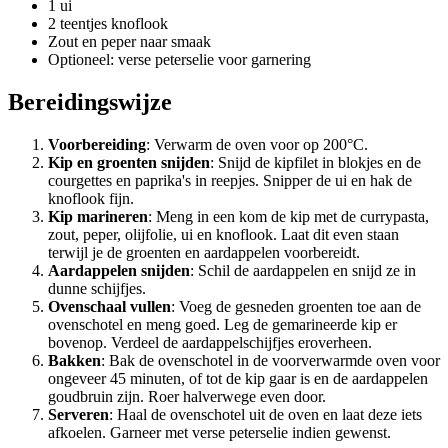
1 ui
2 teentjes knoflook
Zout en peper naar smaak
Optioneel: verse peterselie voor garnering
Bereidingswijze
Voorbereiding
: Verwarm de oven voor op 200°C.
Kip en groenten snijden
: Snijd de kipfilet in blokjes en de
courgettes en paprika's in reepjes. Snipper de ui en hak de
knoflook fijn.
Kip marineren
: Meng in een kom de kip met de currypasta,
zout, peper, olijfolie, ui en knoflook. Laat dit even staan
terwijl je de groenten en aardappelen voorbereidt.
Aardappelen snijden
: Schil de aardappelen en snijd ze in
dunne schijfjes.
Ovenschaal vullen
: Voeg de gesneden groenten toe aan de
ovenschotel en meng goed. Leg de gemarineerde kip er
bovenop. Verdeel de aardappelschijfjes eroverheen.
Bakken
: Bak de ovenschotel in de voorverwarmde oven voor
ongeveer 45 minuten, of tot de kip gaar is en de aardappelen
goudbruin zijn. Roer halverwege even door.
Serveren
: Haal de ovenschotel uit de oven en laat deze iets
afkoelen. Garneer met verse peterselie indien gewenst.