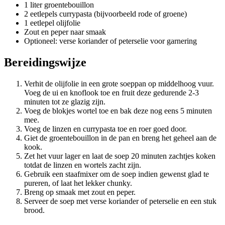
1 liter groentebouillon
2 eetlepels currypasta (bijvoorbeeld rode of groene)
1 eetlepel olijfolie
Zout en peper naar smaak
Optioneel: verse koriander of peterselie voor garnering
Bereidingswijze
Verhit de olijfolie in een grote soeppan op middelhoog vuur.
Voeg de ui en knoflook toe en fruit deze gedurende 2-3
minuten tot ze glazig zijn.
Voeg de blokjes wortel toe en bak deze nog eens 5 minuten
mee.
Voeg de linzen en currypasta toe en roer goed door.
Giet de groentebouillon in de pan en breng het geheel aan de
kook.
Zet het vuur lager en laat de soep 20 minuten zachtjes koken
totdat de linzen en wortels zacht zijn.
Gebruik een staafmixer om de soep indien gewenst glad te
pureren, of laat het lekker chunky.
Breng op smaak met zout en peper.
Serveer de soep met verse koriander of peterselie en een stuk
brood.