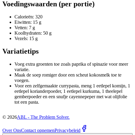
Voedingswaarden (per portie)
Calorieën: 320
Eiwitten: 15 g
Vetten: 7 g
Koolhydraten: 50 g
Vezels: 15 g
Variatietips
Voeg extra groenten toe zoals paprika of spinazie voor meer
variatie.
Maak de soep romiger door een scheut kokosmelk toe te
voegen.
Voor een zelfgemaakte currypasta, meng 1 eetlepel komijn, 1
eetlepel korianderpoeder, 1 eetlepel kurkuma, 1 theelepel
gemberpoeder en een snufje cayennepeper met wat olijfolie
tot een pasta.
©
2026
ABL - The Problem Solver.
Over Ons
Contact opnemen
Privacybeleid