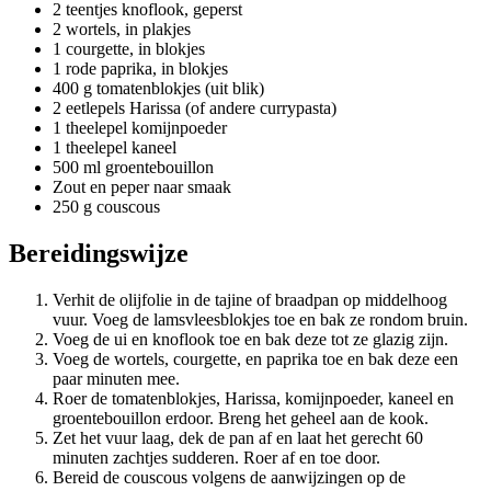
2 teentjes knoflook, geperst
2 wortels, in plakjes
1 courgette, in blokjes
1 rode paprika, in blokjes
400 g tomatenblokjes (uit blik)
2 eetlepels Harissa (of andere currypasta)
1 theelepel komijnpoeder
1 theelepel kaneel
500 ml groentebouillon
Zout en peper naar smaak
250 g couscous
Bereidingswijze
Verhit de olijfolie in de tajine of braadpan op middelhoog
vuur. Voeg de lamsvleesblokjes toe en bak ze rondom bruin.
Voeg de ui en knoflook toe en bak deze tot ze glazig zijn.
Voeg de wortels, courgette, en paprika toe en bak deze een
paar minuten mee.
Roer de tomatenblokjes, Harissa, komijnpoeder, kaneel en
groentebouillon erdoor. Breng het geheel aan de kook.
Zet het vuur laag, dek de pan af en laat het gerecht 60
minuten zachtjes sudderen. Roer af en toe door.
Bereid de couscous volgens de aanwijzingen op de