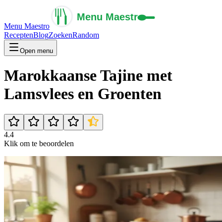
Menu Maestro
Recepten
Blog
Zoeken
Random
Open menu
Marokkaanse Tajine met
Lamsvlees en Groenten
4.4
Klik om te beoordelen