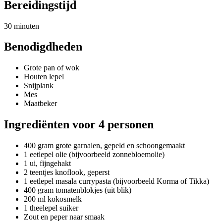
Bereidingstijd
30 minuten
Benodigdheden
Grote pan of wok
Houten lepel
Snijplank
Mes
Maatbeker
Ingrediënten voor 4 personen
400 gram grote garnalen, gepeld en schoongemaakt
1 eetlepel olie (bijvoorbeeld zonnebloemolie)
1 ui, fijngehakt
2 teentjes knoflook, geperst
1 eetlepel masala currypasta (bijvoorbeeld Korma of Tikka)
400 gram tomatenblokjes (uit blik)
200 ml kokosmelk
1 theelepel suiker
Zout en peper naar smaak