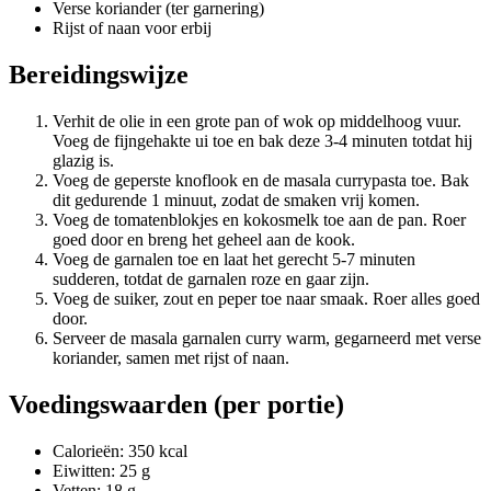
Verse koriander (ter garnering)
Rijst of naan voor erbij
Bereidingswijze
Verhit de olie in een grote pan of wok op middelhoog vuur.
Voeg de fijngehakte ui toe en bak deze 3-4 minuten totdat hij
glazig is.
Voeg de geperste knoflook en de masala currypasta toe. Bak
dit gedurende 1 minuut, zodat de smaken vrij komen.
Voeg de tomatenblokjes en kokosmelk toe aan de pan. Roer
goed door en breng het geheel aan de kook.
Voeg de garnalen toe en laat het gerecht 5-7 minuten
sudderen, totdat de garnalen roze en gaar zijn.
Voeg de suiker, zout en peper toe naar smaak. Roer alles goed
door.
Serveer de masala garnalen curry warm, gegarneerd met verse
koriander, samen met rijst of naan.
Voedingswaarden (per portie)
Calorieën: 350 kcal
Eiwitten: 25 g
Vetten: 18 g