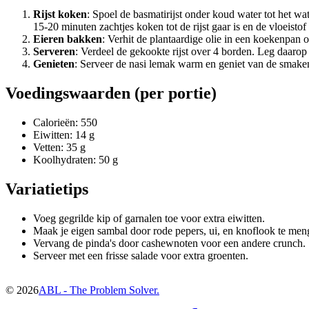
Rijst koken
: Spoel de basmatirijst onder koud water tot het wa
15-20 minuten zachtjes koken tot de rijst gaar is en de vloeisto
Eieren bakken
: Verhit de plantaardige olie in een koekenpan
Serveren
: Verdeel de gekookte rijst over 4 borden. Leg daaro
Genieten
: Serveer de nasi lemak warm en geniet van de smake
Voedingswaarden (per portie)
Calorieën: 550
Eiwitten: 14 g
Vetten: 35 g
Koolhydraten: 50 g
Variatietips
Voeg gegrilde kip of garnalen toe voor extra eiwitten.
Maak je eigen sambal door rode pepers, ui, en knoflook te meng
Vervang de pinda's door cashewnoten voor een andere crunch.
Serveer met een frisse salade voor extra groenten.
©
2026
ABL - The Problem Solver.