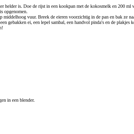
ter helder is. Doe de rijst in een kookpan met de kokosmelk en 200 ml w
f is opgenomen.
 op middelhoog vuur. Breek de eieren voorzichtig in de pan en bak ze n
p een gebakken ei, een lepel sambal, een handvol pinda's en de plakje
n!
en in een blender.