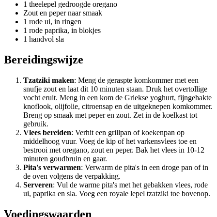
1 theelepel gedroogde oregano
Zout en peper naar smaak
1 rode ui, in ringen
1 rode paprika, in blokjes
1 handvol sla
Bereidingswijze
Tzatziki maken
: Meng de geraspte komkommer met een
snufje zout en laat dit 10 minuten staan. Druk het overtollige
vocht eruit. Meng in een kom de Griekse yoghurt, fijngehakte
knoflook, olijfolie, citroensap en de uitgeknepen komkommer.
Breng op smaak met peper en zout. Zet in de koelkast tot
gebruik.
Vlees bereiden
: Verhit een grillpan of koekenpan op
middelhoog vuur. Voeg de kip of het varkensvlees toe en
bestrooi met oregano, zout en peper. Bak het vlees in 10-12
minuten goudbruin en gaar.
Pita's verwarmen
: Verwarm de pita's in een droge pan of in
de oven volgens de verpakking.
Serveren
: Vul de warme pita's met het gebakken vlees, rode
ui, paprika en sla. Voeg een royale lepel tzatziki toe bovenop.
Voedingswaarden