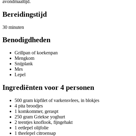
avondmaaltijd.
Bereidingstijd
30 minuten
Benodigdheden
Grillpan of koekenpan
Mengkom
Snijplank
Mes
Lepel
Ingrediënten voor 4 personen
500 gram kipfilet of varkensvlees, in blokjes
4 pita broodjes
1 komkommer, geraspt
250 gram Griekse yoghurt
2 teentjes knoflook, fijngehakt
1 eetlepel olijfolie
1 theelepel citroensap