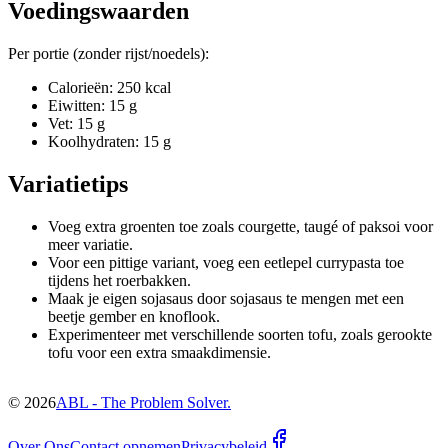
Voedingswaarden
Per portie (zonder rijst/noedels):
Calorieën: 250 kcal
Eiwitten: 15 g
Vet: 15 g
Koolhydraten: 15 g
Variatietips
Voeg extra groenten toe zoals courgette, taugé of paksoi voor
meer variatie.
Voor een pittige variant, voeg een eetlepel currypasta toe
tijdens het roerbakken.
Maak je eigen sojasaus door sojasaus te mengen met een
beetje gember en knoflook.
Experimenteer met verschillende soorten tofu, zoals gerookte
tofu voor een extra smaakdimensie.
©
2026
ABL - The Problem Solver.
Over Ons
Contact opnemen
Privacybeleid