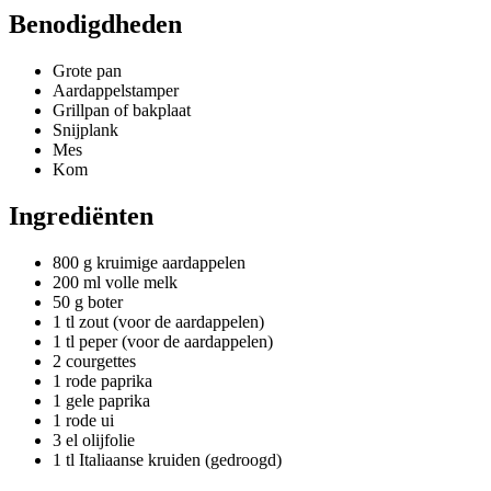
Benodigdheden
Grote pan
Aardappelstamper
Grillpan of bakplaat
Snijplank
Mes
Kom
Ingrediënten
800 g kruimige aardappelen
200 ml volle melk
50 g boter
1 tl zout (voor de aardappelen)
1 tl peper (voor de aardappelen)
2 courgettes
1 rode paprika
1 gele paprika
1 rode ui
3 el olijfolie
1 tl Italiaanse kruiden (gedroogd)