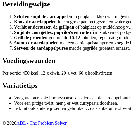
Bereidingswijze
Schil en snijd de aardappelen
in gelijke stukken van ongeveer
Kook de aardappelen
in een grote pan met gezouten water gedu
Verhit ondertussen de grillpan
of bakplaat op middelhoog vuur
Snijd de courgettes, paprika's en rode ui
in stukken of plakje
Grill de groenten
gedurende 10-12 minuten, regelmatig omdraai
Stamp de aardappelen
met een aardappelstamper en voeg de b
Serveer de aardappelpuree
met de gegrilde groenten ernaast.
Voedingswaarden
Per portie: 450 kcal, 12 g eiwit, 20 g vet, 60 g koolhydraten.
Variatietips
Voeg wat geraspte Parmezaanse kaas toe aan de aardappelpuree
Voor een pittige twist, meng er wat currypasta doorheen.
Je kunt ook andere groenten gebruiken, zoals aubergine of worte
©
2026
ABL - The Problem Solver.