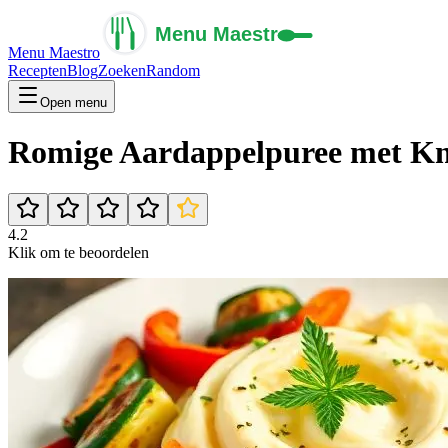
Menu Maestro
Recepten
Blog
Zoeken
Random
Open menu
Romige Aardappelpuree met Kn
4.2
Klik om te beoordelen