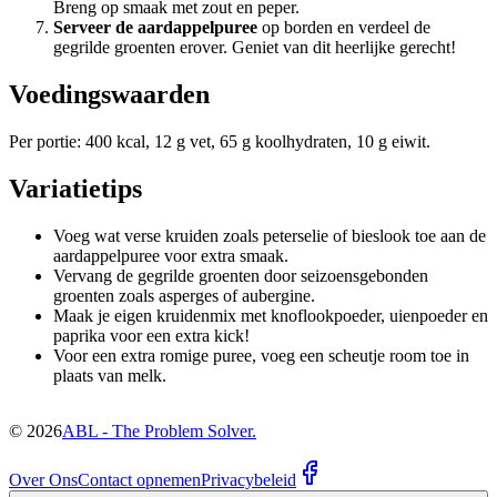
Breng op smaak met zout en peper.
Serveer de aardappelpuree
op borden en verdeel de
gegrilde groenten erover. Geniet van dit heerlijke gerecht!
Voedingswaarden
Per portie: 400 kcal, 12 g vet, 65 g koolhydraten, 10 g eiwit.
Variatietips
Voeg wat verse kruiden zoals peterselie of bieslook toe aan de
aardappelpuree voor extra smaak.
Vervang de gegrilde groenten door seizoensgebonden
groenten zoals asperges of aubergine.
Maak je eigen kruidenmix met knoflookpoeder, uienpoeder en
paprika voor een extra kick!
Voor een extra romige puree, voeg een scheutje room toe in
plaats van melk.
©
2026
ABL - The Problem Solver.
Over Ons
Contact opnemen
Privacybeleid