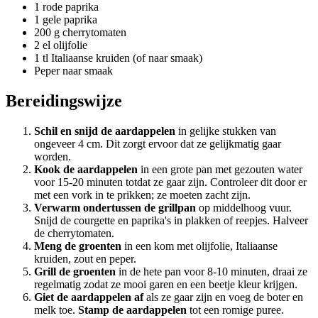
1 rode paprika
1 gele paprika
200 g cherrytomaten
2 el olijfolie
1 tl Italiaanse kruiden (of naar smaak)
Peper naar smaak
Bereidingswijze
Schil en snijd de aardappelen
in gelijke stukken van
ongeveer 4 cm. Dit zorgt ervoor dat ze gelijkmatig gaar
worden.
Kook de aardappelen
in een grote pan met gezouten water
voor 15-20 minuten totdat ze gaar zijn. Controleer dit door er
met een vork in te prikken; ze moeten zacht zijn.
Verwarm ondertussen de grillpan
op middelhoog vuur.
Snijd de courgette en paprika's in plakken of reepjes. Halveer
de cherrytomaten.
Meng de groenten
in een kom met olijfolie, Italiaanse
kruiden, zout en peper.
Grill de groenten
in de hete pan voor 8-10 minuten, draai ze
regelmatig zodat ze mooi garen en een beetje kleur krijgen.
Giet de aardappelen af
als ze gaar zijn en voeg de boter en
melk toe.
Stamp de aardappelen
tot een romige puree.