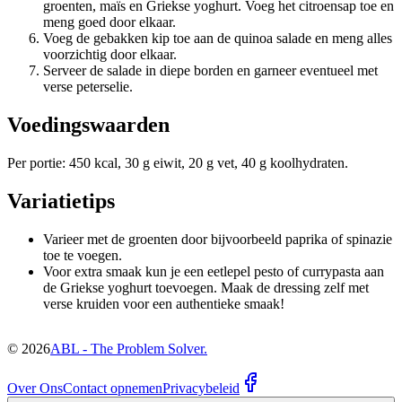
groenten, maïs en Griekse yoghurt. Voeg het citroensap toe en
meng goed door elkaar.
Voeg de gebakken kip toe aan de quinoa salade en meng alles
voorzichtig door elkaar.
Serveer de salade in diepe borden en garneer eventueel met
verse peterselie.
Voedingswaarden
Per portie: 450 kcal, 30 g eiwit, 20 g vet, 40 g koolhydraten.
Variatietips
Varieer met de groenten door bijvoorbeeld paprika of spinazie
toe te voegen.
Voor extra smaak kun je een eetlepel pesto of currypasta aan
de Griekse yoghurt toevoegen. Maak de dressing zelf met
verse kruiden voor een authentieke smaak!
©
2026
ABL - The Problem Solver.
Over Ons
Contact opnemen
Privacybeleid