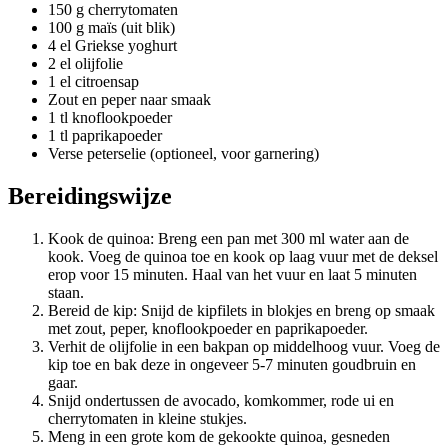
150 g cherrytomaten
100 g maïs (uit blik)
4 el Griekse yoghurt
2 el olijfolie
1 el citroensap
Zout en peper naar smaak
1 tl knoflookpoeder
1 tl paprikapoeder
Verse peterselie (optioneel, voor garnering)
Bereidingswijze
Kook de quinoa: Breng een pan met 300 ml water aan de
kook. Voeg de quinoa toe en kook op laag vuur met de deksel
erop voor 15 minuten. Haal van het vuur en laat 5 minuten
staan.
Bereid de kip: Snijd de kipfilets in blokjes en breng op smaak
met zout, peper, knoflookpoeder en paprikapoeder.
Verhit de olijfolie in een bakpan op middelhoog vuur. Voeg de
kip toe en bak deze in ongeveer 5-7 minuten goudbruin en
gaar.
Snijd ondertussen de avocado, komkommer, rode ui en
cherrytomaten in kleine stukjes.
Meng in een grote kom de gekookte quinoa, gesneden