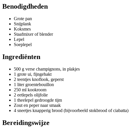
Benodigdheden
Grote pan
Snijplank
Koksmes
Staafmixer of blender
Lepel
Soeplepel
Ingrediënten
500 g verse champignons, in plakjes
1 grote ui, fijngehakt
2 teentjes knoflook, geperst
1 liter groentebouillon
250 ml kookroom
2 eetlepels olijfolie
1 theelepel gedroogde tijm
Zout en peper naar smaak
4 sneetjes knapperig brood (bijvoorbeeld stokbrood of ciabatta)
Bereidingswijze