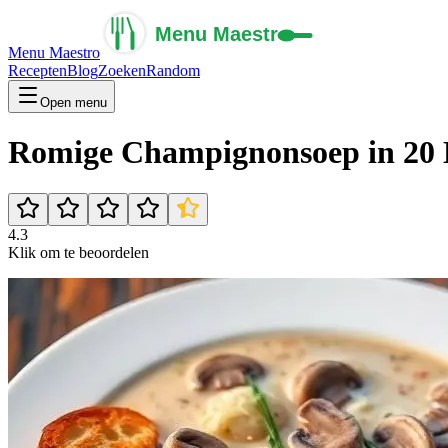
Menu Maestro
Recepten
Blog
Zoeken
Random
Open menu
Romige Champignonsoep in 20
4.3
Klik om te beoordelen