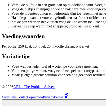
Verhit de olijfolie in een grote pan op middelhoog vuur. Voeg d
Voeg de plakjes champignon toe en bak deze mee voor ongeveer 
Voeg de groentebouillon en gedroogde tijm toe. Breng het gehe
Haal de pan van het vuur en gebruik een staafmixer of blender 
Zet de pan weer op het vuur en voeg de kookroom toe. Roer g
Serveer de soep warm, met knapperig brood aan de zijkant.
Voedingswaarden
Per portie: 250 kcal, 15 g vet, 20 g koolhydraten, 5 g eiwit
Variatietips
Voeg wat gesneden prei of wortel toe voor extra groenten.
Voor een pittige variant, voeg een theelepel rode currypasta toe
Maak je eigen groentebouillon voor een nog gezonder resultaat
©
2026
ABL - The Problem Solver.
Over Ons
Contact opnemen
Privacybeleid