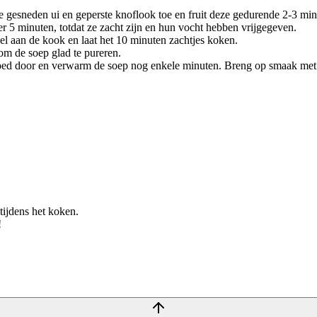
e gesneden ui en geperste knoflook toe en fruit deze gedurende 2-3 minut
5 minuten, totdat ze zacht zijn en hun vocht hebben vrijgegeven.
el aan de kook en laat het 10 minuten zachtjes koken.
om de soep glad te pureren.
oed door en verwarm de soep nog enkele minuten. Breng op smaak met 
 tijdens het koken.
!