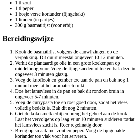
1 tl zout
1 tl peper
1 bosje verse koriander (fijngehakt)
1 limoen (in partjes)
300 g basmatirijst (voor erbij)
Bereidingswijze
Kook de basmatirijst volgens de aanwijzingen op de
verpakking. Dit duurt meestal ongeveer 10-12 minuten.
Verhit de plantaardige olie in een grote koekenpan op
middelhoog vuur. Voeg de fijngesneden ui toe en bak deze in
ongeveer 3 minuten glazig.
Voeg de knoflook en gember toe aan de pan en bak nog 1
minuut mee tot het aromatisch ruikt.
Doe het lamsvlees in de pan en bak dit rondom bruin in
ongeveer 5-7 minuten.
Voeg de currypasta toe en roer goed door, zodat het vlees
volledig bedekt is. Bak dit nog 2 minuten.
Giet de kokosmelk erbij en breng het geheel aan de kook.
Laat het vervolgens op laag vuur 10 minuten sudderen totdat
het lamsvlees zacht is. Roer regelmatig door.
Breng op smaak met zout en peper. Voeg de fijngehakte
koriander toe vlak voor het serveren.