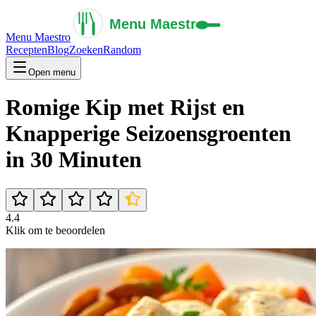
Menu Maestro
Recepten
Blog
Zoeken
Random
Open menu
Romige Kip met Rijst en
Knapperige Seizoensgroenten
in 30 Minuten
4.4
Klik om te beoordelen