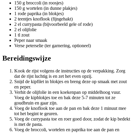
150 g broccoli (in roosjes)
150 g wortelen (in dunne plakjes)
1 rode paprika (in blokjes)
2 teentjes knoflook (fijngehakt)
2 el currypasta (bijvoorbeeld gele of rode)
2 el olijfolie
1 tl zout
Peper naar smaak
Verse peterselie (ter garnering, optioneel)
Bereidingswijze
Kook de rijst volgens de instructies op de verpakking. Zorg
dat de rijst luchtig is en zet het even opzij.
Snijd de kipfilet in blokjes en breng deze op smaak met zout
en peper.
Verhit de olijfolie in een koekenpan op middelhoog vuur.
Voeg de kipblokjes toe en bak deze 5-7 minuten tot ze
goudbruin en gaar zijn.
Voeg de knoflook toe aan de pan en bak deze 1 minuut mee
tot het begint te geuren.
Voeg de currypasta toe en roer goed door, zodat de kip bedekt
is met de pasta.
Voeg de broccoli, wortelen en paprika toe aan de pan en