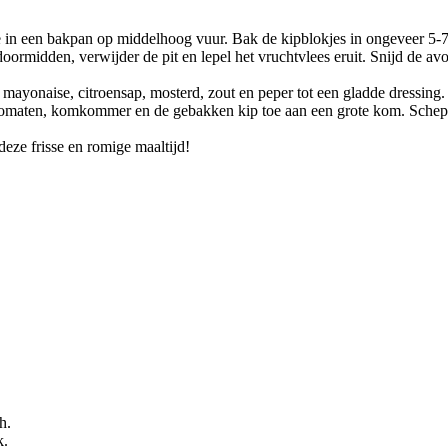
 olie in een bakpan op middelhoog vuur. Bak de kipblokjes in ongeveer 
s doormidden, verwijder de pit en lepel het vruchtvlees eruit. Snijd de
mayonaise, citroensap, mosterd, zout en peper tot een gladde dressing.
tomaten, komkommer en de gebakken kip toe aan een grote kom. Schep 
deze frisse en romige maaltijd!
h.
k.