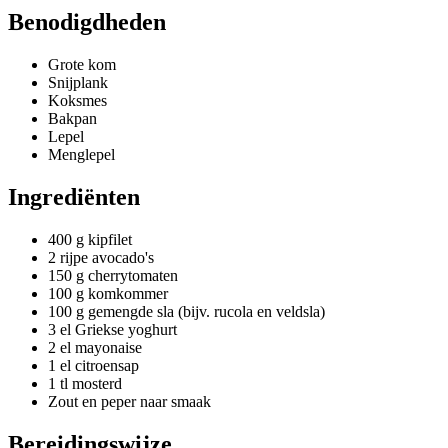
Benodigdheden
Grote kom
Snijplank
Koksmes
Bakpan
Lepel
Menglepel
Ingrediënten
400 g kipfilet
2 rijpe avocado's
150 g cherrytomaten
100 g komkommer
100 g gemengde sla (bijv. rucola en veldsla)
3 el Griekse yoghurt
2 el mayonaise
1 el citroensap
1 tl mosterd
Zout en peper naar smaak
Bereidingswijze