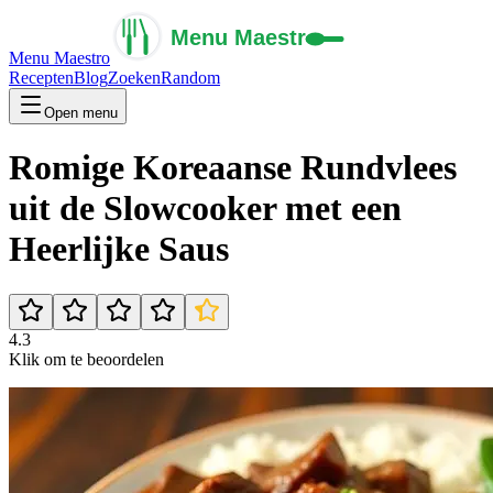
Menu Maestro
Recepten
Blog
Zoeken
Random
Open menu
Romige Koreaanse Rundvlees
uit de Slowcooker met een
Heerlijke Saus
4.3
Klik om te beoordelen