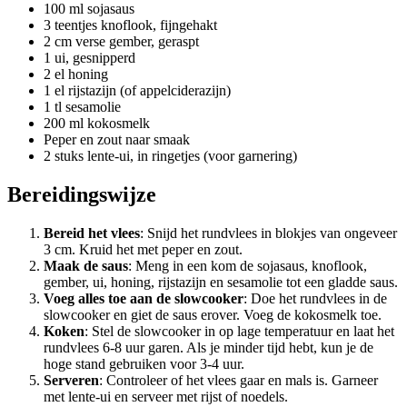
100 ml sojasaus
3 teentjes knoflook, fijngehakt
2 cm verse gember, geraspt
1 ui, gesnipperd
2 el honing
1 el rijstazijn (of appelciderazijn)
1 tl sesamolie
200 ml kokosmelk
Peper en zout naar smaak
2 stuks lente-ui, in ringetjes (voor garnering)
Bereidingswijze
Bereid het vlees
: Snijd het rundvlees in blokjes van ongeveer
3 cm. Kruid het met peper en zout.
Maak de saus
: Meng in een kom de sojasaus, knoflook,
gember, ui, honing, rijstazijn en sesamolie tot een gladde saus.
Voeg alles toe aan de slowcooker
: Doe het rundvlees in de
slowcooker en giet de saus erover. Voeg de kokosmelk toe.
Koken
: Stel de slowcooker in op lage temperatuur en laat het
rundvlees 6-8 uur garen. Als je minder tijd hebt, kun je de
hoge stand gebruiken voor 3-4 uur.
Serveren
: Controleer of het vlees gaar en mals is. Garneer
met lente-ui en serveer met rijst of noedels.