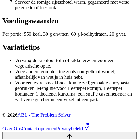
Serveer de romige rijstschotel warm, gegarneerd met verse
peterselie of bieslook.
Voedingswaarden
Per portie: 550 kcal, 30 g eiwitten, 60 g koolhydraten, 20 g vet.
Variatietips
Vervang de kip door tofu of kikkererwten voor een
vegetarische optie.
Voeg andere groenten toe zoals courgette of wortel,
afhankelijk van wat je in huis hebt.
Voor een extra smaakboost kun je zelfgemaakte currypasta
gebruiken. Meng hiervoor 1 eetlepel komijn, 1 eetlepel
koriander, 1 theelepel kurkuma, een snufje cayennepeper en
wat verse gember in een vijzel tot een pasta.
©
2026
ABL - The Problem Solver.
Over Ons
Contact opnemen
Privacybeleid