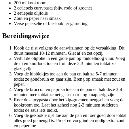
200 ml kookroom
2 eetlepels currypasta (bijv. rode of groene)
2 eetlepels olijfolie
Zout en peper naar smaak
Verse peterselie of bieslook ter garnering
Bereidingswijze
Kook de rijst volgens de aanwijzingen op de verpakking. Dit
duurt meestal 10-12 minuten. Giet af en zet opzij.
Verhit de olijfolie in een grote pan op middelhoog vuur. Voeg
de ui en knoflook toe en fruit deze 2-3 minuten totdat ze
glazig zijn.
Voeg de kipblokjes toe aan de pan en bak ze 5-7 minuten
totdat ze goudbruin en gaar zijn. Breng op smaak met zout en
peper.
Voeg de broccoli en paprika toe aan de pan en bak deze 3-4
minuten mee totdat ze net gaar maar nog knapperig zijn.
Roer de currypasta door het kip-groentenmengsel en voeg de
kookroom toe. Laat het geheel nog 2-3 minuten sudderen
totdat de saus iets indikt.
Voeg de gekookte rijst toe aan de pan en roer goed door totdat
alles goed gemengd is. Proef en voeg indien nodig extra zout
en peper toe.