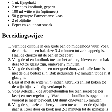
1 ui, fijngehakt
2 teentjes knoflook, geperst
100 ml witte wijn (optioneel)
50 g geraspte Parmezaanse kaas
2 el olijfolie
Peper en zout naar smaak
Bereidingswijze
Verhit de olijfolie in een grote pan op middelhoog vuur. Voeg
de chorizo toe en bak deze 3-4 minuten tot ze knapperig is.
Haal de chorizo uit de pan en zet apart.
Voeg de ui en knoflook toe aan het achtergebleven vet en bak
deze tot ze glazig zijn, ongeveer 2 minuten.
Voeg de risottorijst toe en roer goed door, zodat alle korrels
met de olie bedekt zijn. Bak gedurende 1-2 minuten tot de rijst
glazig is.
Blus af met de witte wijn (indien gebruikt) en laat koken tot
de wijn bijna volledig verdampt is.
Voeg geleidelijk de groentebouillon toe (een soeplepel per
keer) en roer regelmatig. Wacht tot de bouillon is opgenomen
voordat je meer toevoegt. Dit duurt ongeveer 15 minuten.
Voeg de spinazie en cherrytomaten toe wanneer de rijst bijna
gaar is. Roer door en kook nog 2-3 minuten tot de spinazie is