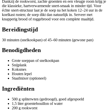
Dankzij de rookworst, zachte groenten en een vleugje room krijg je
die klassieke, hartverwarmende snert-smaak in minder tijd. Voor
échte snert-structuur laat je de soep na het koken 12–24 uur in de
koelkast rusten; de soep dikt dan natuurlijk in. Serveer met
knapperig brood of roggebrood voor een complete maaltijd.
Bereidingstijd
30 minuten (snelkookpan) of 45–60 minuten (gewone pan)
Benodigdheden
Grote soeppan of snelkookpan
Snijplank
Koksmes
Houten lepel
Staafmixer (optioneel)
Ingrediënten
500 g spliterwten (gedroogd), goed afgespoeld
1,5 liter groentebouillon of water
200 g rookworst