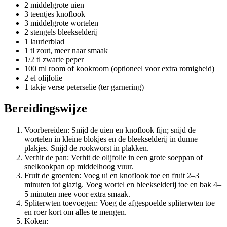
2 middelgrote uien
3 teentjes knoflook
3 middelgrote wortelen
2 stengels bleekselderij
1 laurierblad
1 tl zout, meer naar smaak
1/2 tl zwarte peper
100 ml room of kookroom (optioneel voor extra romigheid)
2 el olijfolie
1 takje verse peterselie (ter garnering)
Bereidingswijze
Voorbereiden: Snijd de uien en knoflook fijn; snijd de
wortelen in kleine blokjes en de bleekselderij in dunne
plakjes. Snijd de rookworst in plakken.
Verhit de pan: Verhit de olijfolie in een grote soeppan of
snelkookpan op middelhoog vuur.
Fruit de groenten: Voeg ui en knoflook toe en fruit 2–3
minuten tot glazig. Voeg wortel en bleekselderij toe en bak 4–
5 minuten mee voor extra smaak.
Spliterwten toevoegen: Voeg de afgespoelde spliterwten toe
en roer kort om alles te mengen.
Koken: