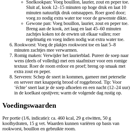
Snelkookpan: Voeg bouillon, laurier, zout en peper toe.
Sluit af, kook 12–15 minuten op hoge druk en laat 10
minuten natuurlijk druk ontsnappen. Roer goed door;
voeg zo nodig extra water toe voor de gewenste dikte.
Gewone pan: Voeg bouillon, laurier, zout en peper toe.
Breng aan de kook, zet laag en laat 45–60 minuten
zachtjes koken tot de erwten uit elkaar vallen; roer
regelmatig en voeg indien nodig wat extra water toe.
Rookworst: Voeg de plakjes rookworst toe en laat 5–8
minuten zachtjes mee verwarmen.
Romig maken: Verwijder het laurierblad. Pureer de soep naar
wens (deels of volledig) met een staafmixer voor een romige
textuur. Roer de room erdoor en proef; breng op smaak met
extra zout en peper.
Serveren: Schep de snert in kommen, garneer met peterselie
en serveer met knapperig brood of roggebrood. Tip: Voor
‘échte’ snert laat je de soep afkoelen en een nacht (12–24 uur)
in de koelkast opstijven; warm de volgende dag rustig op.
Voedingswaarden
Per portie (1/6, indicatie): ca. 460 kcal, 29 g eiwitten, 50 g
koolhydraten, 15 g vet. Waarden kunnen variëren op basis van
rookworst, bouillon en gebruikte room.