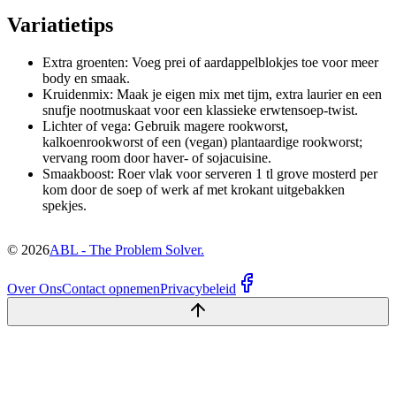
Variatietips
Extra groenten: Voeg prei of aardappelblokjes toe voor meer
body en smaak.
Kruidenmix: Maak je eigen mix met tijm, extra laurier en een
snufje nootmuskaat voor een klassieke erwtensoep-twist.
Lichter of vega: Gebruik magere rookworst,
kalkoenrookworst of een (vegan) plantaardige rookworst;
vervang room door haver- of sojacuisine.
Smaakboost: Roer vlak voor serveren 1 tl grove mosterd per
kom door de soep of werk af met krokant uitgebakken
spekjes.
©
2026
ABL - The Problem Solver.
Over Ons
Contact opnemen
Privacybeleid