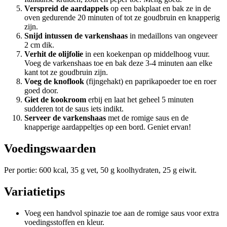
Verspreid de aardappels
op een bakplaat en bak ze in de
oven gedurende 20 minuten of tot ze goudbruin en knapperig
zijn.
Snijd intussen de varkenshaas
in medaillons van ongeveer
2 cm dik.
Verhit de olijfolie
in een koekenpan op middelhoog vuur.
Voeg de varkenshaas toe en bak deze 3-4 minuten aan elke
kant tot ze goudbruin zijn.
Voeg de knoflook
(fijngehakt) en paprikapoeder toe en roer
goed door.
Giet de kookroom
erbij en laat het geheel 5 minuten
sudderen tot de saus iets indikt.
Serveer de varkenshaas
met de romige saus en de
knapperige aardappeltjes op een bord. Geniet ervan!
Voedingswaarden
Per portie: 600 kcal, 35 g vet, 50 g koolhydraten, 25 g eiwit.
Variatietips
Voeg een handvol spinazie toe aan de romige saus voor extra
voedingsstoffen en kleur.