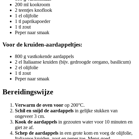
200 ml kookroom
2 teentjes knoflook
1 el olijfolie
1 tl paprikapoeder
1 tl zout
Peper naar smaak
Voor de kruiden-aardappeltjes:
800 g vastkokende aardappels
2 el Italiaanse kruiden (bijv. gedroogde oregano, basilicum)
2 el olijfolie
1 tl zout
Peper naar smaak
Bereidingswijze
Verwarm de oven voor
op 200°C.
Schil en snijd de aardappels
in gelijke stukken van
ongeveer 3 cm.
Kook de aardappels
in gezouten water voor 10 minuten en
giet ze af.
Schep de aardappels
in een grote kom en voeg de olijfolie,
Italiaanse kruiden, zout en peper toe. Meng goed.