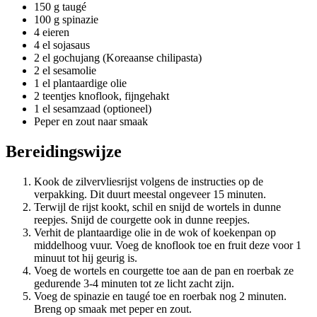
150 g taugé
100 g spinazie
4 eieren
4 el sojasaus
2 el gochujang (Koreaanse chilipasta)
2 el sesamolie
1 el plantaardige olie
2 teentjes knoflook, fijngehakt
1 el sesamzaad (optioneel)
Peper en zout naar smaak
Bereidingswijze
Kook de zilvervliesrijst volgens de instructies op de
verpakking. Dit duurt meestal ongeveer 15 minuten.
Terwijl de rijst kookt, schil en snijd de wortels in dunne
reepjes. Snijd de courgette ook in dunne reepjes.
Verhit de plantaardige olie in de wok of koekenpan op
middelhoog vuur. Voeg de knoflook toe en fruit deze voor 1
minuut tot hij geurig is.
Voeg de wortels en courgette toe aan de pan en roerbak ze
gedurende 3-4 minuten tot ze licht zacht zijn.
Voeg de spinazie en taugé toe en roerbak nog 2 minuten.
Breng op smaak met peper en zout.