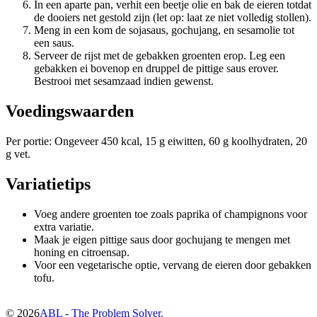
In een aparte pan, verhit een beetje olie en bak de eieren totdat
de dooiers net gestold zijn (let op: laat ze niet volledig stollen).
Meng in een kom de sojasaus, gochujang, en sesamolie tot
een saus.
Serveer de rijst met de gebakken groenten erop. Leg een
gebakken ei bovenop en druppel de pittige saus erover.
Bestrooi met sesamzaad indien gewenst.
Voedingswaarden
Per portie: Ongeveer 450 kcal, 15 g eiwitten, 60 g koolhydraten, 20
g vet.
Variatietips
Voeg andere groenten toe zoals paprika of champignons voor
extra variatie.
Maak je eigen pittige saus door gochujang te mengen met
honing en citroensap.
Voor een vegetarische optie, vervang de eieren door gebakken
tofu.
©
2026
ABL - The Problem Solver.