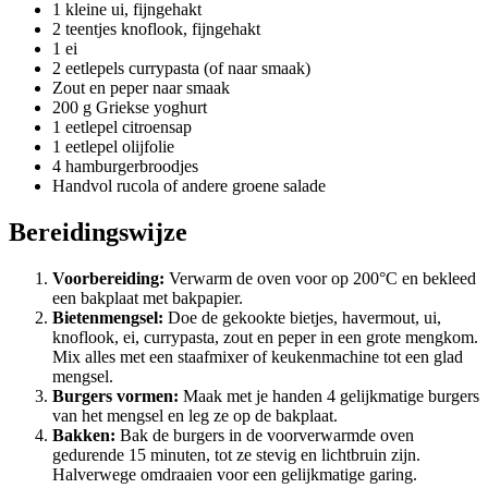
1 kleine ui, fijngehakt
2 teentjes knoflook, fijngehakt
1 ei
2 eetlepels currypasta (of naar smaak)
Zout en peper naar smaak
200 g Griekse yoghurt
1 eetlepel citroensap
1 eetlepel olijfolie
4 hamburgerbroodjes
Handvol rucola of andere groene salade
Bereidingswijze
Voorbereiding:
Verwarm de oven voor op 200°C en bekleed
een bakplaat met bakpapier.
Bietenmengsel:
Doe de gekookte bietjes, havermout, ui,
knoflook, ei, currypasta, zout en peper in een grote mengkom.
Mix alles met een staafmixer of keukenmachine tot een glad
mengsel.
Burgers vormen:
Maak met je handen 4 gelijkmatige burgers
van het mengsel en leg ze op de bakplaat.
Bakken:
Bak de burgers in de voorverwarmde oven
gedurende 15 minuten, tot ze stevig en lichtbruin zijn.
Halverwege omdraaien voor een gelijkmatige garing.