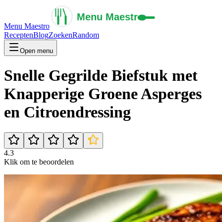
Menu Maestro
Recepten
Blog
Zoeken
Random
Open menu
Snelle Gegrilde Biefstuk met
Knapperige Groene Asperges
en Citroendressing
4.3
Klik om te beoordelen