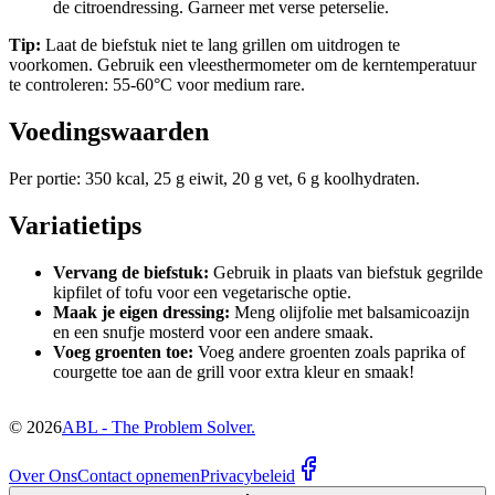
de citroendressing. Garneer met verse peterselie.
Tip:
Laat de biefstuk niet te lang grillen om uitdrogen te
voorkomen. Gebruik een vleesthermometer om de kerntemperatuur
te controleren: 55-60°C voor medium rare.
Voedingswaarden
Per portie: 350 kcal, 25 g eiwit, 20 g vet, 6 g koolhydraten.
Variatietips
Vervang de biefstuk:
Gebruik in plaats van biefstuk gegrilde
kipfilet of tofu voor een vegetarische optie.
Maak je eigen dressing:
Meng olijfolie met balsamicoazijn
en een snufje mosterd voor een andere smaak.
Voeg groenten toe:
Voeg andere groenten zoals paprika of
courgette toe aan de grill voor extra kleur en smaak!
©
2026
ABL - The Problem Solver.
Over Ons
Contact opnemen
Privacybeleid