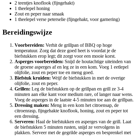
2 teentjes knoflook (fijngehakt)
1 theelepel honing
Zout en peper naar smaak
1 theelepel verse peterselie (fijngehakt, voor garnering)
Bereidingswijze
Voorbereiden:
Verhit de grillpan of BBQ op hoge
temperatuur. Zorg dat deze goed heet is voordat je de
biefstukken erop legt; dit zorgt voor een mooie korst.
Asperges voorbereiden:
Snijd de houtachtige uiteinden van
de groene asperges af en leg ze in een kom. Voeg 1 eetlepel
olijfolie, zout en peper toe en meng goed.
Biefstuk kruiden:
Wrijf de biefstukken in met de overige
olijfolie, zout en peper.
Grillen:
Leg de biefstukken op de grillpan en grill ze 3-4
minuten aan elke kant voor medium rare, of langer naar wens.
Voeg de asperges in de laatste 4-5 minuten toe aan de grillpan.
Dressing maken:
Meng in een kom het citroensap, de
citroenrasp, fijngehakte knoflook, honing, zout en peper tot
een dressing.
Serveren:
Haal de biefstukken en asperges van de grill. Laat
de biefstukken 5 minuten rusten, snijd ze vervolgens in
plakken. Serveer met de gegrilde asperges en besprenkel met