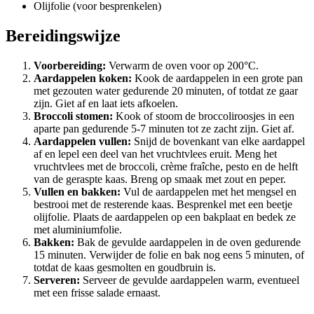
Olijfolie (voor besprenkelen)
Bereidingswijze
Voorbereiding:
Verwarm de oven voor op 200°C.
Aardappelen koken:
Kook de aardappelen in een grote pan
met gezouten water gedurende 20 minuten, of totdat ze gaar
zijn. Giet af en laat iets afkoelen.
Broccoli stomen:
Kook of stoom de broccoliroosjes in een
aparte pan gedurende 5-7 minuten tot ze zacht zijn. Giet af.
Aardappelen vullen:
Snijd de bovenkant van elke aardappel
af en lepel een deel van het vruchtvlees eruit. Meng het
vruchtvlees met de broccoli, crème fraîche, pesto en de helft
van de geraspte kaas. Breng op smaak met zout en peper.
Vullen en bakken:
Vul de aardappelen met het mengsel en
bestrooi met de resterende kaas. Besprenkel met een beetje
olijfolie. Plaats de aardappelen op een bakplaat en bedek ze
met aluminiumfolie.
Bakken:
Bak de gevulde aardappelen in de oven gedurende
15 minuten. Verwijder de folie en bak nog eens 5 minuten, of
totdat de kaas gesmolten en goudbruin is.
Serveren:
Serveer de gevulde aardappelen warm, eventueel
met een frisse salade ernaast.