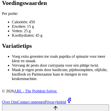
Voedingswaarden
Per portie:
Calorieën: 450
Eiwitten: 15 g
Vetten: 25 g
Koolhydraten: 45 g
Variatietips
Voeg extra groenten toe zoals paprika of spinazie voor meer
kleur en smaak.
Vervang de pesto door currypasta voor een pittige twist.
Maak je eigen pesto door basilicum, pijnboompitten, olijfolie,
knoflook en Parmezaanse kaas te mengen in een
keukenmachine.
©
2026
ABL - The Problem Solver.
Over Ons
Contact opnemen
Privacybeleid