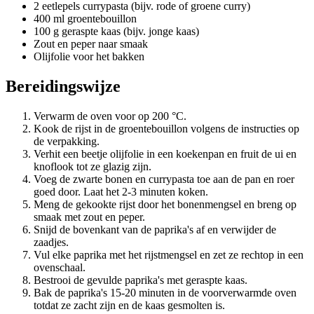
2 eetlepels currypasta (bijv. rode of groene curry)
400 ml groentebouillon
100 g geraspte kaas (bijv. jonge kaas)
Zout en peper naar smaak
Olijfolie voor het bakken
Bereidingswijze
Verwarm de oven voor op 200 °C.
Kook de rijst in de groentebouillon volgens de instructies op
de verpakking.
Verhit een beetje olijfolie in een koekenpan en fruit de ui en
knoflook tot ze glazig zijn.
Voeg de zwarte bonen en currypasta toe aan de pan en roer
goed door. Laat het 2-3 minuten koken.
Meng de gekookte rijst door het bonenmengsel en breng op
smaak met zout en peper.
Snijd de bovenkant van de paprika's af en verwijder de
zaadjes.
Vul elke paprika met het rijstmengsel en zet ze rechtop in een
ovenschaal.
Bestrooi de gevulde paprika's met geraspte kaas.
Bak de paprika's 15-20 minuten in de voorverwarmde oven
totdat ze zacht zijn en de kaas gesmolten is.