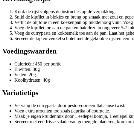
Kook de rijst volgens de instructies op de verpakking.
Snijd de kipfilet in blokjes en breng op smaak met zout en pepe
Verhit de olijfolie in een koekenpan op middelhoog vuur. Voeg d
Voeg de kipfilet toe aan de pan en bak deze in ongeveer 5-7 mi
Voeg de currypasta en kokosmelk toe aan de pan. Laat het gehe
Serveer de kip en venkel schotel met de gekookte rijst en een pa
Voedingswaarden
Calorieën: 450 per portie
Eiwitten: 30g
Vetten: 20g
Koolhydraten: 40g
Variatietips
Vervang de currypasta door pesto voor een Italiaanse twist.
Voeg extra groenten toe zoals paprika of courgette.
Maak je eigen kruidenmix door 1 eetlepel komijn, 1 eetlepel k
Serveer met een frisse salade van gemengde bladeren, komkom