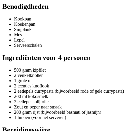
Benodigdheden
Kookpan
Koekenpan
Snijplank
Mes
Lepel
Serveerschalen
Ingrediënten voor 4 personen
500 gram kipfilet
2 venkelknollen
1 grote ui
2 teentjes knoflook
2 eetlepels currypasta (bijvoorbeeld rode of gele currypasta)
200 ml kokosmelk
2 eetlepels olijfolie
Zout en peper naar smaak
200 gram rijst (bijvoorbeeld basmati of jasmijn)
1 limoen (voor het serveren)
Bereidingswijze