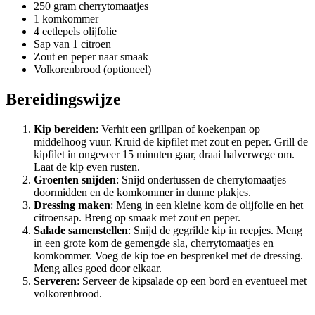
250 gram cherrytomaatjes
1 komkommer
4 eetlepels olijfolie
Sap van 1 citroen
Zout en peper naar smaak
Volkorenbrood (optioneel)
Bereidingswijze
Kip bereiden
: Verhit een grillpan of koekenpan op
middelhoog vuur. Kruid de kipfilet met zout en peper. Grill de
kipfilet in ongeveer 15 minuten gaar, draai halverwege om.
Laat de kip even rusten.
Groenten snijden
: Snijd ondertussen de cherrytomaatjes
doormidden en de komkommer in dunne plakjes.
Dressing maken
: Meng in een kleine kom de olijfolie en het
citroensap. Breng op smaak met zout en peper.
Salade samenstellen
: Snijd de gegrilde kip in reepjes. Meng
in een grote kom de gemengde sla, cherrytomaatjes en
komkommer. Voeg de kip toe en besprenkel met de dressing.
Meng alles goed door elkaar.
Serveren
: Serveer de kipsalade op een bord en eventueel met
volkorenbrood.