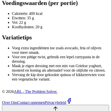
Voedingswaarden (per portie)
Calorieën: 400 kcal
Eiwitten: 35 g
Vet: 22 g
Koolhydraten: 20 g
Variatietips
Voeg extra ingrediënten toe zoals avocado, feta of olijven
voor meer smaak.
Voor een pittige twist, gebruik een lepel currypasta in de
dressing.
Maak je eigen dressing met een mix van Griekse yoghurt,
mosterd en honing als alternatief voor de olijfolie en citroen.
Vervang de kip door gekookte quinoa of kikkererwten voor
een vegetarische variant.
©
2026
ABL - The Problem Solver.
Over Ons
Contact opnemen
Privacybeleid