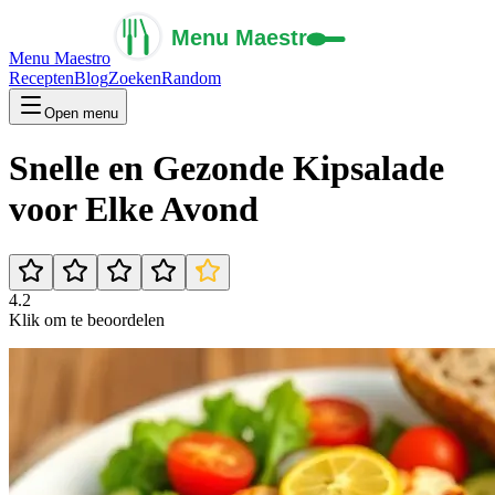
Menu Maestro
Recepten
Blog
Zoeken
Random
Open menu
Snelle en Gezonde Kipsalade
voor Elke Avond
4.2
Klik om te beoordelen