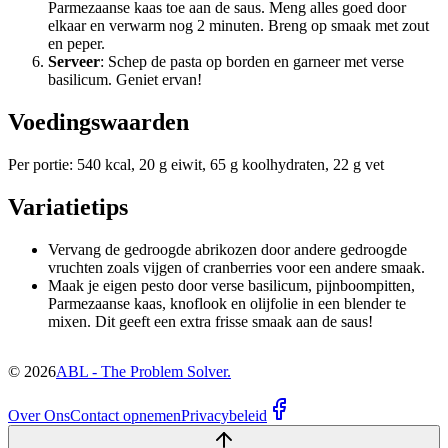
Parmezaanse kaas toe aan de saus. Meng alles goed door
elkaar en verwarm nog 2 minuten. Breng op smaak met zout
en peper.
Serveer
: Schep de pasta op borden en garneer met verse
basilicum. Geniet ervan!
Voedingswaarden
Per portie: 540 kcal, 20 g eiwit, 65 g koolhydraten, 22 g vet
Variatietips
Vervang de gedroogde abrikozen door andere gedroogde
vruchten zoals vijgen of cranberries voor een andere smaak.
Maak je eigen pesto door verse basilicum, pijnboompitten,
Parmezaanse kaas, knoflook en olijfolie in een blender te
mixen. Dit geeft een extra frisse smaak aan de saus!
©
2026
ABL - The Problem Solver.
Over Ons
Contact opnemen
Privacybeleid