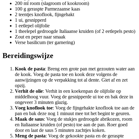
200 ml room (slagroom of kookroom)
100 g geraspte Parmezaanse kaas
2 teentjes knoflook, fijngehakt
1 ui, gesnipperd
1 eetlepel olijfolie
1 theelepel gedroogde Italiaanse kruiden (of 2 eetlepels pesto)
Zout en peper naar smaak
Verse basilicum (ter garnering)
Bereidingswijze
Kook de pasta
: Breng een grote pan met gezouten water aan
de kook. Voeg de pasta toe en kook deze volgens de
aanwijzingen op de verpakking tot al dente. Giet af en zet
opzij.
Verhit de olie
: Verhit in een koekenpan de olijfolie op
middelhoog vuur. Voeg de gesnipperde ui toe en bak deze in
ongeveer 3 minuten glazig.
Voeg knoflook toe
: Voeg de fijngehakte knoflook toe aan de
pan en bak deze nog 1 minuut mee tot het begint te geuren.
Maak de saus
: Voeg de stukjes gedroogde abrikozen, room
en Italiaanse kruiden (of pesto) toe aan de pan. Roer goed
door en laat de saus 5 minuten zachtjes koken.
Meng de pasta
: Voeg de gekookte pasta en de geraspte