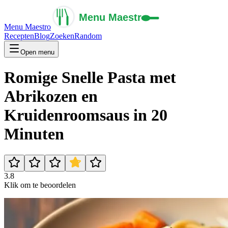
Menu Maestro
Recepten
Blog
Zoeken
Random
Open menu
Romige Snelle Pasta met
Abrikozen en
Kruidenroomsaus in 20
Minuten
3.8
Klik om te beoordelen