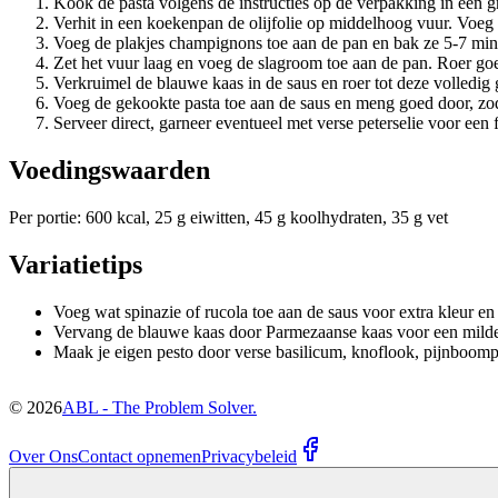
Kook de pasta volgens de instructies op de verpakking in een gr
Verhit in een koekenpan de olijfolie op middelhoog vuur. Voeg 
Voeg de plakjes champignons toe aan de pan en bak ze 5-7 minu
Zet het vuur laag en voeg de slagroom toe aan de pan. Roer goe
Verkruimel de blauwe kaas in de saus en roer tot deze volledi
Voeg de gekookte pasta toe aan de saus en meng goed door, zod
Serveer direct, garneer eventueel met verse peterselie voor een f
Voedingswaarden
Per portie: 600 kcal, 25 g eiwitten, 45 g koolhydraten, 35 g vet
Variatietips
Voeg wat spinazie of rucola toe aan de saus voor extra kleur en
Vervang de blauwe kaas door Parmezaanse kaas voor een milde
Maak je eigen pesto door verse basilicum, knoflook, pijnboomp
©
2026
ABL - The Problem Solver.
Over Ons
Contact opnemen
Privacybeleid