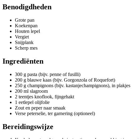
Benodigdheden
Grote pan
Koekenpan
Houten lepel
Vergiet
Snijplank
Scherp mes
Ingrediënten
300 g pasta (bijv. penne of fusilli)
200 g blauwe kaas (bijv. Gorgonzola of Roquefort)
250 g champignons (bijv. kastanjechampignons), in plakjes
200 ml slagroom
2 teentjes knoflook, fijngehakt
1 eetlepel olijfolie
Zout en peper naar smaak
Verse peterselie, ter garnering (optioneel)
Bereidingswijze