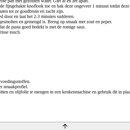
ote pan met gezouten water. Giet af en zet apart.
de fijngehakte knoflook toe en bak deze ongeveer 1 minuut totdat deze 
ten tot ze goudbruin en zacht zijn.
d door en laat het 2-3 minuten sudderen.
g gesmolten en gemengd is. Breng op smaak met zout en peper.
at de pasta goed bedekt is met de romige saus.
risse touch.
 voedingsstoffen.
r smaakprofiel.
itten en olijfolie te mengen in een keukenmachine en gebruik dit in pl