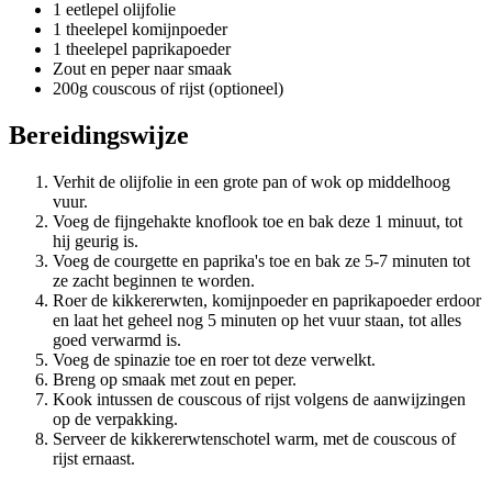
1 eetlepel olijfolie
1 theelepel komijnpoeder
1 theelepel paprikapoeder
Zout en peper naar smaak
200g couscous of rijst (optioneel)
Bereidingswijze
Verhit de olijfolie in een grote pan of wok op middelhoog
vuur.
Voeg de fijngehakte knoflook toe en bak deze 1 minuut, tot
hij geurig is.
Voeg de courgette en paprika's toe en bak ze 5-7 minuten tot
ze zacht beginnen te worden.
Roer de kikkererwten, komijnpoeder en paprikapoeder erdoor
en laat het geheel nog 5 minuten op het vuur staan, tot alles
goed verwarmd is.
Voeg de spinazie toe en roer tot deze verwelkt.
Breng op smaak met zout en peper.
Kook intussen de couscous of rijst volgens de aanwijzingen
op de verpakking.
Serveer de kikkererwtenschotel warm, met de couscous of
rijst ernaast.